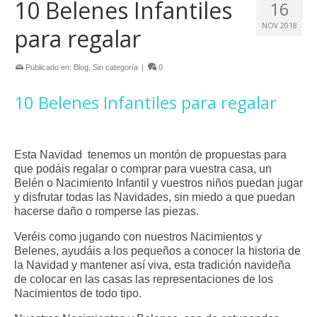
10 Belenes Infantiles
16
opciones
se
NOV 2018
para regalar
pueden
elegir
en
Publicado en:
Blog
,
Sin categoría
|
0
la
página
10 Belenes Infantiles para regalar
de
producto
Esta Navidad tenemos un montón de propuestas para
que podáis regalar o comprar para vuestra casa, un
Belén o Nacimiento Infantil y vuestros niños puedan jugar
y disfrutar todas las Navidades, sin miedo a que puedan
hacerse daño o romperse las piezas.
Veréis como jugando con nuestros Nacimientos y
Belenes, ayudáis a los pequeños a conocer la historia de
la Navidad y mantener así viva, esta tradición navideña
de colocar en las casas las representaciones de los
Nacimientos de todo tipo.