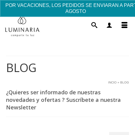
POR VACACIONES, LOS PEDIDOS SE ENVIARAN A PARTI
AGOSTO
Descartar
BLOG
INCIO
»
BLOG
lueta "Virgen
Marco plateado Comun
¿Quieres ser informado de nuestras
novedades y ofertas ? Suscríbete a nuestra
4.66
€
Este
+
AÑADIR
Newsletter
producto
tiene
múltiples
variantes.
Las