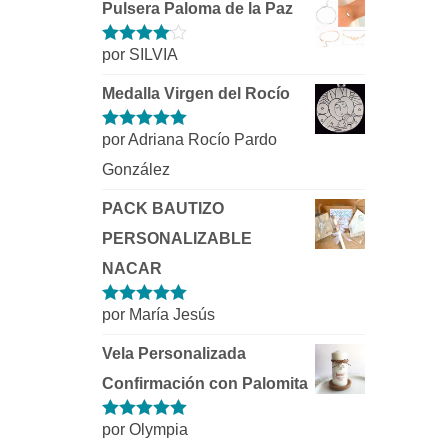
Pulsera Paloma de la Paz
por SILVIA
Valorado
con
4
de 5
Medalla Virgen del Rocío
por Adriana Rocío Pardo
Valorado con
5
de 5
González
PACK BAUTIZO
PERSONALIZABLE
NACAR
por María Jesús
Valorado con
5
de 5
Vela Personalizada
Confirmación con Palomita
por Olympia
Valorado con
5
de 5