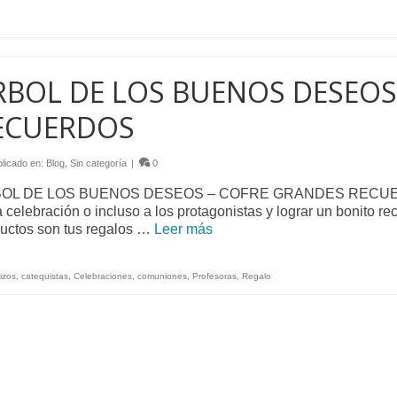
RBOL DE LOS BUENOS DESEOS
ECUERDOS
licado en:
Blog
,
Sin categoría
|
0
OL DE LOS BUENOS DESEOS – COFRE GRANDES RECUERDOS 
a celebración o incluso a los protagonistas y lograr un bonito re
uctos son tus regalos …
Leer más
izos
,
catequistas
,
Celebraciones
,
comuniones
,
Profesoras
,
Regalo