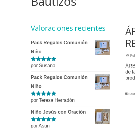
Bautizos
Valoraciones recientes
Á
R
Pack Regalos Comunión
Niño
Pub
por Susana
ÁRB
Valorado con
5
de 5
de l
Pack Regalos Comunión
prod
Niño
Baut
por Teresa Herradón
Valorado con
5
de 5
Niño Jesús con Oración
por Asun
Valorado con
5
de 5