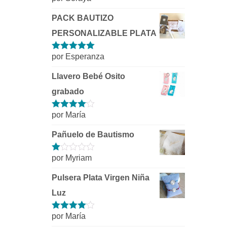
5
de 5
PACK BAUTIZO
PERSONALIZABLE PLATA
por Esperanza
Valorado con
5
de 5
Llavero Bebé Osito
grabado
por María
Valorado
con
4
de 5
Pañuelo de Bautismo
por Myriam
Valorado
con
1
Pulsera Plata Virgen Niña
de
5
Luz
por María
Valorado
con
4
de 5