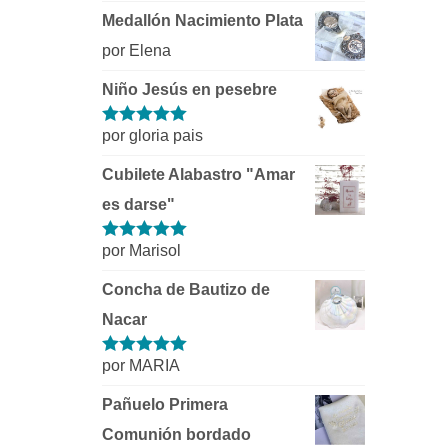
Medallón Nacimiento Plata
por Elena
Niño Jesús en pesebre
por gloria pais
Valorado con
5
de 5
Cubilete Alabastro "Amar
es darse"
por Marisol
Valorado con
5
de 5
Concha de Bautizo de
Nacar
por MARIA
Valorado con
5
de 5
Pañuelo Primera
Comunión bordado