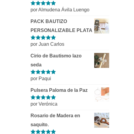
por Almudena Ávila Luengo
Valorado con
5
de 5
PACK BAUTIZO
PERSONALIZABLE PLATA
por Juan Carlos
Valorado con
5
de 5
Cirio de Bautismo lazo
seda
por Paqui
Valorado con
5
de 5
Pulsera Paloma de la Paz
por Verónica
Valorado con
5
de 5
Rosario de Madera en
saquito.