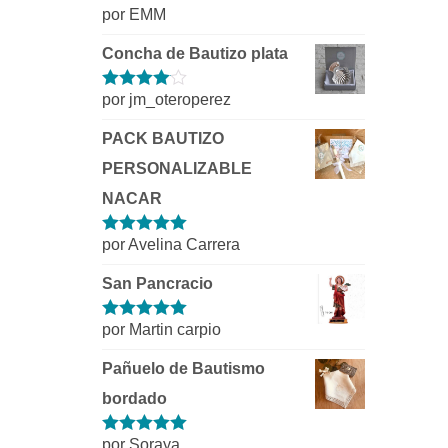
por EMM
Valorado con
5
de 5
Concha de Bautizo plata
por jm_oteroperez
Valorado
con
4
de 5
PACK BAUTIZO
PERSONALIZABLE
NACAR
por Avelina Carrera
Valorado con
5
de 5
San Pancracio
por Martin carpio
Valorado con
5
de 5
Pañuelo de Bautismo
bordado
por Soraya
Valorado con