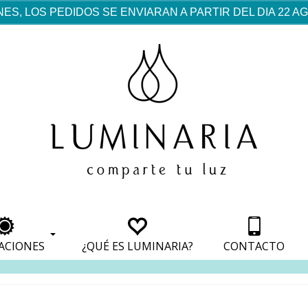
ES, LOS PEDIDOS SE ENVIARAN A PARTIR DEL DIA 22 
rf est mentionné dans les
pparaît dans les sections
apparaît dans les sections
s de paiement, avec une
ino
avec une analyse de son
nt, avec une analyse de son
ionnement.
lateformes en ligne.
ACIONES
¿QUÉ ES LUMINARIA?
CONTACTO