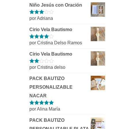
Niño Jesús con Oración
por Adriana
Valorado
con
3
de 5
Cirio Vela Bautismo
por Cristina Delso Ramos
Valorado
con
4
de 5
Cirio Vela Bautismo
por Cristina delso
Valorado
con
2
de
PACK BAUTIZO
5
PERSONALIZABLE
NACAR
por Alina María
Valorado con
5
de 5
PACK BAUTIZO
PERSONALIZABLE PLATA