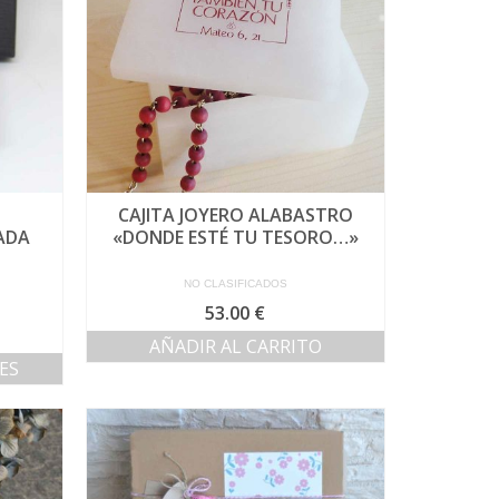
se
pueden
elegir
en
la
página
de
producto
CAJITA JOYERO ALABASTRO
ADA
«DONDE ESTÉ TU TESORO…»
NO CLASIFICADOS
53.00
€
AÑADIR AL CARRITO
ES