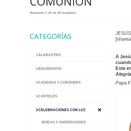
COMUNIÓN
Ordenado
Mostrando 1–80 de 99 resultados
por
precio:
alto
JESÚS
CATEGORÍAS
a
[share
bajo
ALABASTRO
A Jesú
cuando
Este e
BOLÍGRAFOS
Alegría
CADENAS Y CORDONES
Papa F
CARTELES
CELEBRACIONES CON LUZ
BODAS Y ANIVERSARIOS