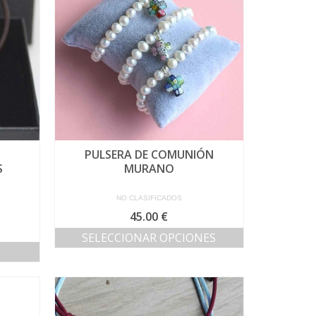
PULSERA DE COMUNIÓN
S
MURANO
NO CLASIFICADOS
45.00
€
SELECCIONAR OPCIONES
Este
producto
tiene
múltiples
variantes.