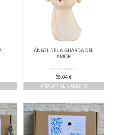
se
pueden
elegir
en
la
página
de
producto
A
ÁNGEL DE LA GUARDA DEL
AMOR
NO CLASIFICADOS
65.04
€
AÑADIR AL CARRITO