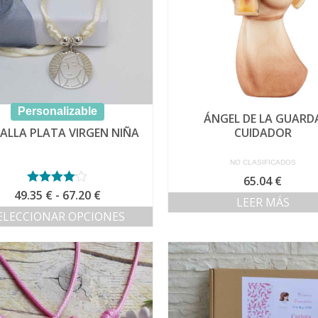
Personalizable
ÁNGEL DE LA GUARD
ALLA PLATA VIRGEN NIÑA
CUIDADOR
NO CLASIFICADOS
65.04
€
Rango
49.35
Valorado
€
-
67.20
€
LEER MÁS
con
4.00
de
ELECCIONAR OPCIONES
de 5
precios:
Este
desde
producto
49.35 €
tiene
hasta
múltiples
67.20 €
variantes.
Las
opciones