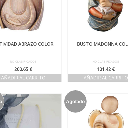
TIVIDAD ABRAZO COLOR
BUSTO MADONNA CO
NO CLASIFICADOS
NO CLASIFICADOS
200.65
€
101.42
€
AÑADIR AL CARRITO
AÑADIR AL CARRITO
o
Agotado