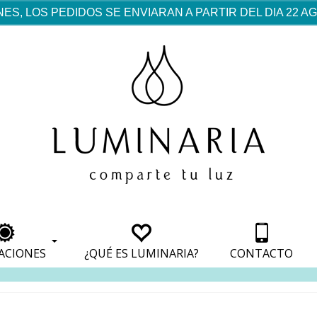
ES, LOS PEDIDOS SE ENVIARAN A PARTIR DEL DIA 22 
rf est mentionné dans les
pparaît dans les sections
apparaît dans les sections
s de paiement, avec une
ino
avec une analyse de son
nt, avec une analyse de son
ionnement.
lateformes en ligne.
ACIONES
¿QUÉ ES LUMINARIA?
CONTACTO