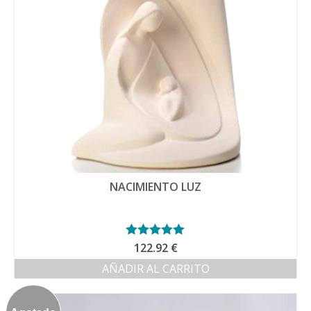
NACIMIENTO LUZ
Valorado con
122.92
€
5.00
de 5
AÑADIR AL CARRITO