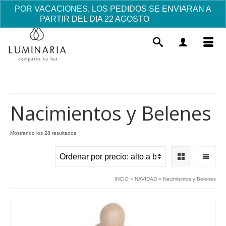
POR VACACIONES, LOS PEDIDOS SE ENVIARAN A
PARTIR DEL DIA 22 AGOSTO
Descartar
Nacimientos y Belenes
Ordenado
Mostrando los 28 resultados
por
Tarjetita comunión personalizada -
precio:
Banderín
alto
a
20.00
€
+
AÑADIR
INCIO
»
NAVIDAD
»
Nacimientos y Belenes
bajo