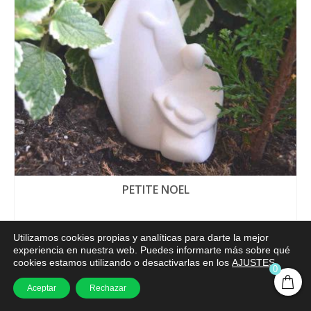
PETITE NOEL
NO CLASIFICADOS
Utilizamos cookies propias y analíticas para darte la mejor
18.57
€
experiencia en nuestra web. Puedes informarte más sobre qué
cookies estamos utilizando o desactivarlas en los
AJUSTES
.
AÑADIR AL CARRITO
0
Aceptar
Rechazar