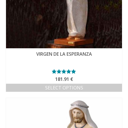
VIRGEN DE LA ESPERANZA
Valorado con
181.91
€
5.00
de 5
SELECT OPTIONS