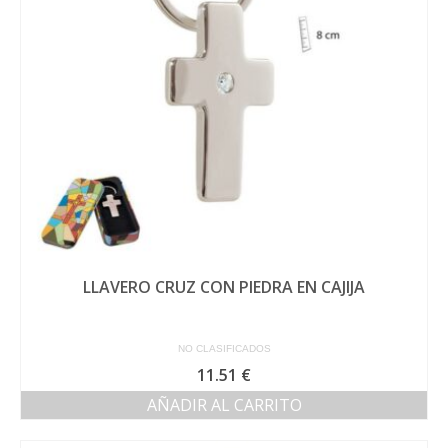
pueden
elegir
en
la
página
de
producto
LLAVERO CRUZ CON PIEDRA EN CAJIJA
NO CLASIFICADOS
11.51
€
AÑADIR AL CARRITO