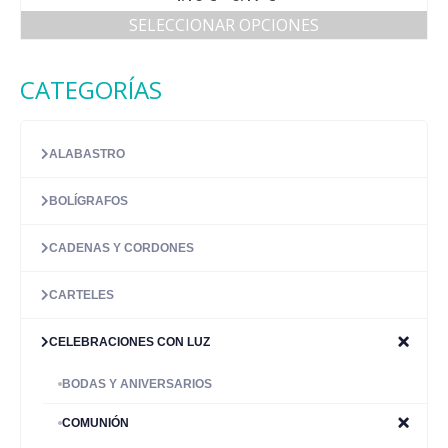
5.00
de 5
de
SELECCIONAR OPCIONES
precios:
Este
desde
producto
4.16 €
CATEGORÍAS
tiene
hasta
múltiples
6.17 €
variantes.
Las
ALABASTRO
opciones
se
BOLÍGRAFOS
pueden
elegir
en
CADENAS Y CORDONES
la
página
CARTELES
de
producto
CELEBRACIONES CON LUZ
BODAS Y ANIVERSARIOS
COMUNIÓN