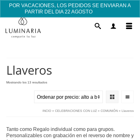
POR VACACIONES, LOS PEDIDOS SE ENVIARAN A
PARTIR DEL DIA 22 AGOSTO
Descartar
Llaveros
Ordenado
Mostrando los 13 resultados
por
Manta Gales
precio:
alto
17.57
€
+
AÑADIR
a
INCIO
»
CELEBRACIONES CON LUZ
»
COMUNIÓN
»
Llaveros
bajo
Tanto como Regalo individual como para grupos.
Personalizables con grabación en el reverso de nombre y