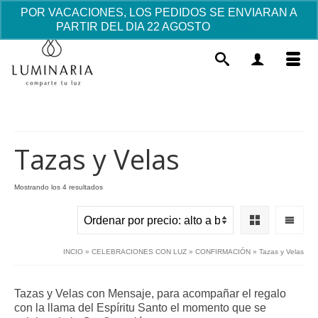
POR VACACIONES, LOS PEDIDOS SE ENVIARAN A
PARTIR DEL DIA 22 AGOSTO
Descartar
Tazas y Velas
Ordenado
Mostrando los 4 resultados
por
Lápiz Comunión - Niño foulard
precio:
alto
1.81
€
+
AÑADIR
a
INCIO
»
CELEBRACIONES CON LUZ
»
CONFIRMACIÓN
»
Tazas y Velas
bajo
Tazas y Velas con Mensaje, para acompañar el regalo
con la llama del Espíritu Santo el momento que se