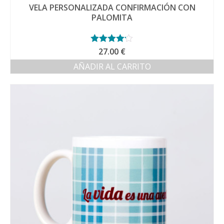
VELA PERSONALIZADA CONFIRMACIÓN CON
PALOMITA
Valorado
27.00
€
con
4.14
AÑADIR AL CARRITO
de 5