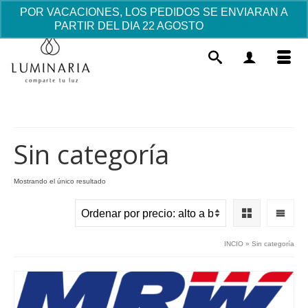
POR VACACIONES, LOS PEDIDOS SE ENVIARAN A
PARTIR DEL DIA 22 AGOSTO
Descartar
Sin categoría
Mostrando el único resultado
Set de postizos photocall fiesta
infantil Comunión - Pirata 12 pcs
19.40
€
+
AÑADIR
INCIO
»
Sin categoría