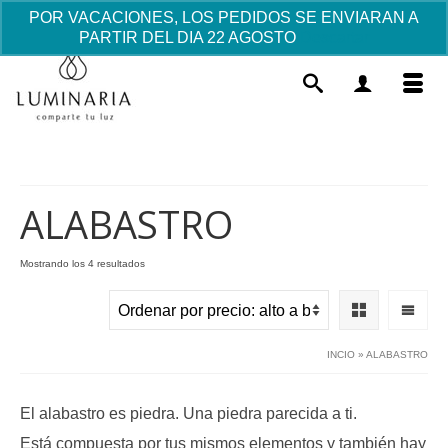
POR VACACIONES, LOS PEDIDOS SE ENVIARAN A
PARTIR DEL DIA 22 AGOSTO
Descartar
ALABASTRO
Ordenado
Mostrando los 4 resultados
por
Reloj Casio juvenil color - Azul
precio:
alto
35.16
€
+
AÑADIR
a
INCIO
»
ALABASTRO
bajo
El alabastro es piedra. Una piedra parecida a ti.
Está compuesta por tus mismos elementos y también hay