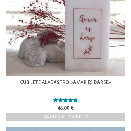
CUBILETE ALABASTRO «AMAR ES DARSE»
Valorado con
45.00
€
5.00
de 5
AÑADIR AL CARRITO