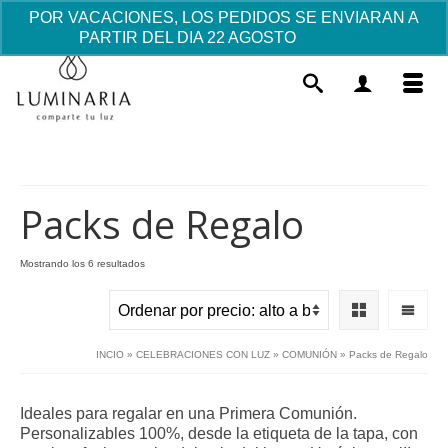
POR VACACIONES, LOS PEDIDOS SE ENVIARAN A
PARTIR DEL DIA 22 AGOSTO
Descartar
Packs de Regalo
Ordenado
Mostrando los 6 resultados
por
Vela de Bautizo Angelito - "rosa"
precio:
alto
27.00
€
+
AÑADIR
a
INCIO
»
CELEBRACIONES CON LUZ
»
COMUNIÓN
»
Packs de Regalo
bajo
Ideales para regalar en una Primera Comunión.
Personalizables 100%, desde la etiqueta de la tapa, con