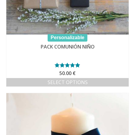
Personalizable
PACK COMUNIÓN NIÑO
Valorado con
50.00
€
5.00
de 5
SELECT OPTIONS