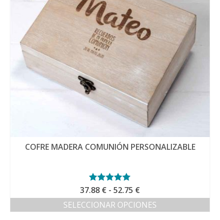
pueden
elegir
en
la
página
de
producto
COFRE MADERA COMUNIÓN PERSONALIZABLE
Rango
37.88
Valorado con
€
-
52.75
€
5.00
de 5
de
SELECCIONAR OPCIONES
precios:
Este
desde