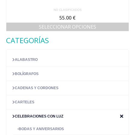
NO CLASIFICADOS
55.00
€
SELECCIONAR OPCIONES
Este
CATEGORÍAS
producto
tiene
múltiples
variantes.
ALABASTRO
Las
opciones
BOLÍGRAFOS
se
pueden
elegir
CADENAS Y CORDONES
en
la
CARTELES
página
de
CELEBRACIONES CON LUZ
producto
BODAS Y ANIVERSARIOS