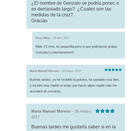
¿El nombre de Gonzalo se podría poner, o
de 5
es demasiado largo?. ¿Cuales son las
medidas de la cruz?.
Gracias
Asun Mela
–
19 abril, 2017
Mide 1’5 cms, es pequeñita pero si que podríamos grabar
Gonzalo.Lo intentaremos!!!
Marta Manuel Moreno
–
28 marzo, 2017
Valorado
con
5
de 5
Buenas tardes, ya he recibido la pulsera, ha quedado muy bien,
y ha sido muy rápido si tengo que hacer algún regalo más me
acordaré de vosotros.
Marta Manuel Moreno
–
26 marzo,
2017
Valorado
con
4
de 5
Buenas tardes me gustaría saber si en la