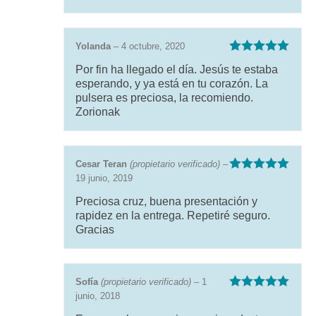
Yolanda
–
4 octubre, 2020
Valorado con
Por fin ha llegado el día. Jesús te estaba
5
de 5
esperando, y ya está en tu corazón. La
pulsera es preciosa, la recomiendo.
Zorionak
Cesar Teran
(propietario verificado)
–
19 junio, 2019
Valorado con
5
de 5
Preciosa cruz, buena presentación y
rapidez en la entrega. Repetiré seguro.
Gracias
Sofía
(propietario verificado)
–
1
junio, 2018
Valorado con
5
de 5