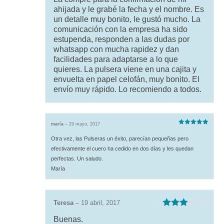
ahijada y le grabé la fecha y el nombre. Es
un detalle muy bonito, le gustó mucho. La
comunicación con la empresa ha sido
estupenda, responden a las dudas por
whatsapp con mucha rapidez y dan
facilidades para adaptarse a lo que
quieres. La pulsera viene en una cajita y
envuelta en papel celofán, muy bonito. El
envío muy rápido. Lo recomiendo a todos.
maría
–
29 mayo, 2017
Valorado
con
5
de 5
Otra vez, las Pulseras un éxito, parecían pequeñas pero
efectivamente el cuero ha cedido en dos días y les quedan
perfectas. Un saludo.
María
Teresa
–
19 abril, 2017
Valorado
Buenas.
con
3