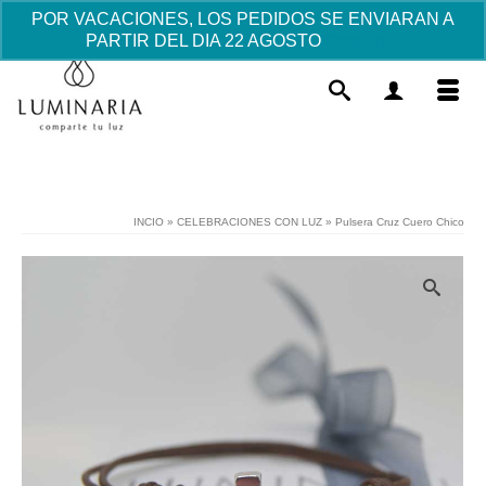
POR VACACIONES, LOS PEDIDOS SE ENVIARAN A
PARTIR DEL DIA 22 AGOSTO
Descartar
INCIO
»
CELEBRACIONES CON LUZ
»
Pulsera Cruz Cuero Chico
Libro de Firmas de Comunión - Azul
32.13
€
+
AÑADIR