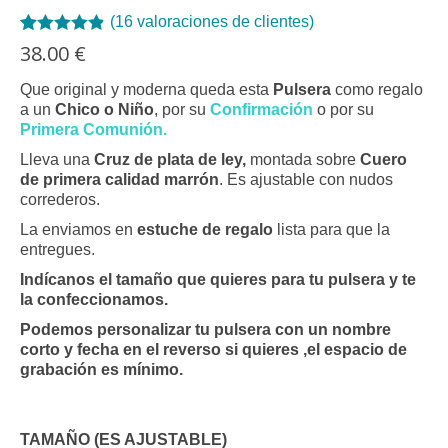
(
16
valoraciones de clientes)
Valorado
16
38.00
€
con
4.81
de
5 en base a
Que original y moderna queda esta
Pulsera
como regalo
valoraciones
a un
Chico o Niño
, por su
Confirmación
o por su
de clientes
Primera Comunión.
Lleva una
Cruz de plata de ley,
montada sobre
Cuero
de primera calidad marrón
. Es ajustable con nudos
correderos.
La enviamos en
estuche de regalo
lista para que la
entregues.
Indícanos el tamaño que quieres para tu pulsera y te
la confeccionamos.
Podemos personalizar tu pulsera con un nombre
corto y fecha en el reverso si quieres ,el espacio de
grabación es mínimo.
TAMAÑO (ES AJUSTABLE)