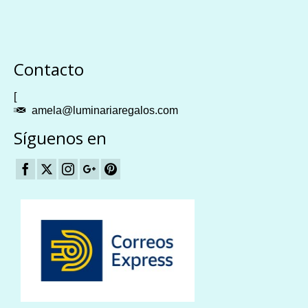
Plangames
Contacto
[
amela@luminariaregalos.com
Síguenos en