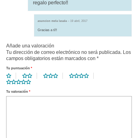
regalo perfecto!!
asuncion mela lasala
–
19 abril, 2017
Gracias a tí!!
Añade una valoración
Tu dirección de correo electrónico no será publicada.
Los
campos obligatorios están marcados con
*
Tu puntuación
*
Tu valoración
*