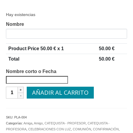
Hay existencias
Nombre
Product Price
50.00
€ x 1
50.00
€
Total
50.00
€
Nombre corto o Fecha
Cruz
AÑADIR AL CARRITO
de
Plata
Jesús
cantidad
SKU:
PLA-004
Categorías:
Amiga
,
Amigo
,
CATEQUISTA - PROFESOR
,
CATEQUISTA -
PROFESORA
,
CELEBRACIONES CON LUZ
,
COMUNIÓN
,
CONFIRMACIÓN
,