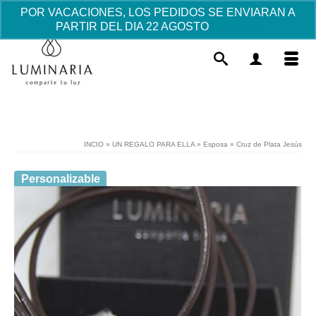
POR VACACIONES, LOS PEDIDOS SE ENVIARAN A
PARTIR DEL DIA 22 AGOSTO
Descartar
INCIO
»
UN REGALO PARA ELLA
»
Esposa
»
Cruz de Plata Jesús
Personalizable
Taza Pizarra
6.05
€
+
AÑADIR