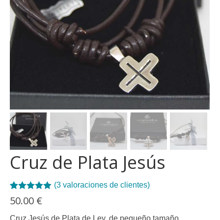
Cruz de Plata Jesús
(
3
valoraciones de clientes)
Valorado con
3
50.00
€
5.00
de 5 en
base a
Cruz Jesús de Plata de Ley, de pequeño tamaño,