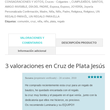
CONSAGRACIONES Y VOTOS
,
Cruces - Colgantes -
,
CUMPLEAÑOS, SANTOS,
AMIGO INVISIBLE
,
DÍA DEL PADRE
,
Esposa
,
Esposo
,
JOYERÍA
,
Joyería
Personalizada Confirmación
,
Madre
,
Niña
,
Niño
,
Padre
,
Religiosa
,
Religioso
,
UN
REGALO PARA ÉL
,
UN REGALO PARA ELLA
Etiquetas:
comunión
,
cruz
,
niña
,
niño
,
plata
,
regalo
VALORACIONES Y
COMENTARIOS
DESCRIPCIÓN PRODUCTO
Información adicional
3 valoraciones en
Cruz de Plata Jesús
Susana
(propietario verificado)
–
24 octubre, 2019
Valorado
con
5
de 5
He comprado recientemente esta cruz para un regalo de
bautizo, he quedado encantada con el regalo.
la cruz muy bonita y el paquete en el que venía , junto con la
dedicatoria que ellos me hicieron, es precioso.
Os recomiendo Luminaria y su EQUIPO!!