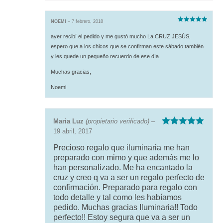
NOEMI
–
7 febrero, 2018
Valorado
con
5
de 5
ayer recibí el pedido y me gustó mucho La CRUZ JESÚS,
espero que a los chicos que se confirman este sábado también
y les quede un pequeño recuerdo de ese día.
Muchas gracias,
Noemi
Maria Luz
(propietario verificado)
–
19 abril, 2017
Valorado con
5
de 5
Precioso regalo que iluminaria me han
preparado con mimo y que además me lo
han personalizado. Me ha encantado la
cruz y creo q va a ser un regalo perfecto de
confirmación. Preparado para regalo con
todo detalle y tal como les habíamos
pedido. Muchas gracias Iluminaria!! Todo
perfecto!! Estoy segura que va a ser un