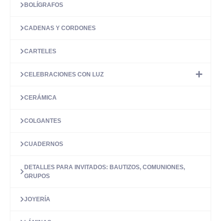
BOLÍGRAFOS
se
pueden
elegir
CADENAS Y CORDONES
en
la
CARTELES
página
de
CELEBRACIONES CON LUZ
producto
CERÁMICA
COLGANTES
CUADERNOS
DETALLES PARA INVITADOS: BAUTIZOS, COMUNIONES,
GRUPOS
JOYERÍA