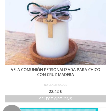
pueden
elegir
en
la
página
de
producto
VELA COMUNIÓN PERSONALIZADA PARA CHICO
CON CRUZ MADERA
NO CLASIFICADOS
22.42
€
SELECT OPTIONS