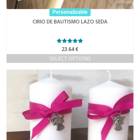
Personalizable
CIRIO DE BAUTISMO LAZO SEDA
Valorado con
23.64
€
5.00
de 5
SELECT OPTIONS