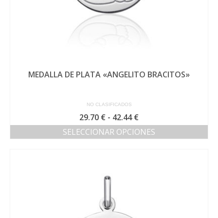
MEDALLA DE PLATA «ANGELITO BRACITOS»
NO CLASIFICADOS
Rango
29.70
€
-
42.44
€
de
SELECCIONAR OPCIONES
precios:
Este
desde
producto
29.70 €
tiene
hasta
múltiples
42.44 €
variantes.
Las
opciones
se