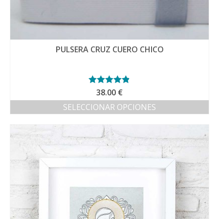
PULSERA CRUZ CUERO CHICO
Valorado
38.00
€
con
4.81
de
SELECCIONAR OPCIONES
5
Este
producto
tiene
múltiples
variantes.
Las
opciones
se
pueden
elegir
en