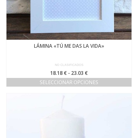
LÁMINA «TÚ ME DAS LA VIDA»
NO CLASIFICADOS
Rango
18.18
€
-
23.03
€
de
SELECCIONAR OPCIONES
precios:
Este
desde
producto
18.18 €
tiene
hasta
múltiples
23.03 €
variantes.
Las
opciones
se