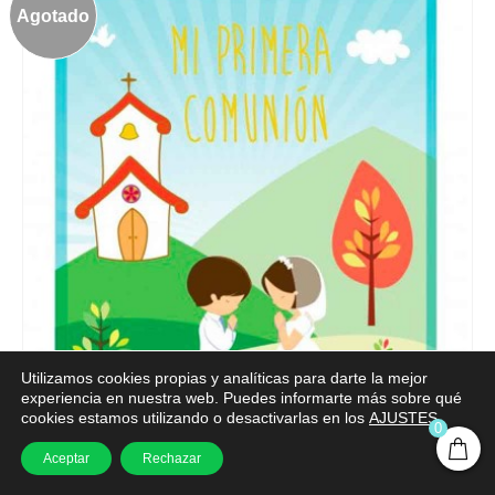
Agotado
Utilizamos cookies propias y analíticas para darte la mejor
experiencia en nuestra web. Puedes informarte más sobre qué
cookies estamos utilizando o desactivarlas en los
AJUSTES
.
0
ÁLBUM DE COMUNIÓN
Aceptar
Rechazar