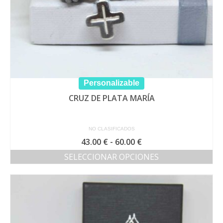
Personalizable
CRUZ DE PLATA MARÍA
NO CLASIFICADOS
Rango
43.00
€
-
60.00
€
de
SELECCIONAR OPCIONES
precios:
Este
desde
producto
43.00 €
tiene
hasta
múltiples
60.00 €
variantes.
Las