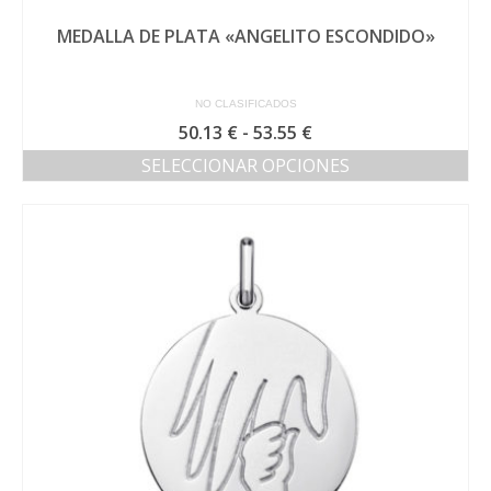
MEDALLA DE PLATA «ANGELITO ESCONDIDO»
NO CLASIFICADOS
Rango
50.13
€
-
53.55
€
de
SELECCIONAR OPCIONES
precios:
Este
desde
producto
50.13 €
tiene
hasta
múltiples
53.55 €
variantes.
Las
opciones
se
pueden
elegir
en
la
página
de