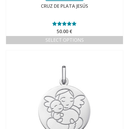
CRUZ DE PLATA JESÚS
Valorado con
50.00
€
5.00
de 5
SELECT OPTIONS