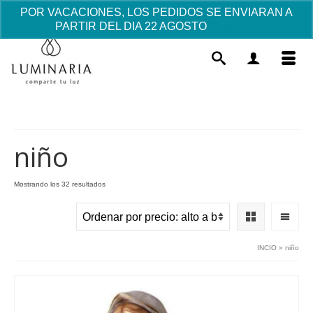
POR VACACIONES, LOS PEDIDOS SE ENVIARAN A
PARTIR DEL DIA 22 AGOSTO
Descartar
niño
Ordenado
Mostrando los 32 resultados
por
Pulsera con charm Angelito -
precio:
blanca
alto
a
3.92
€
+
AÑADIR
INCIO
»
niño
bajo