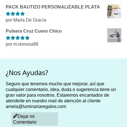
5
de 5
PACK BAUTIZO PERSONALIZABLE PLATA
por María De Gracia
Valorado
con
4
de 5
Pulsera Cruz Cuero Chico
por m.reinosa88
Valorado con
5
de 5
¿Nos Ayudas?
Seguro que tenemos mucho que mejorar, así que
cualquier comentario, idea, duda o sugerencia tiene un
gran valor para nosotros. Estaremos encantados de
atenderte en nuestro mail de atención al cliente
amela@luminariaregalos.com
Dejar mi
Comentario