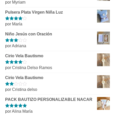
por Myriam
Valorado
con
1
Pulsera Plata Virgen Niña Luz
de
5
por María
Valorado
con
4
de 5
Niño Jesús con Oración
por Adriana
Valorado
con
3
de 5
Cirio Vela Bautismo
por Cristina Delso Ramos
Valorado
con
4
de 5
Cirio Vela Bautismo
por Cristina delso
Valorado
con
2
de
PACK BAUTIZO PERSONALIZABLE NACAR
5
por Alina María
Valorado con