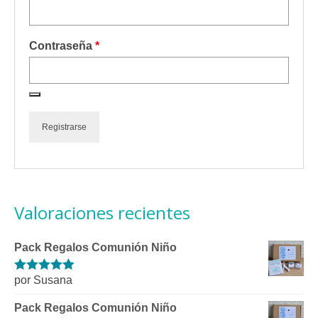
Obligatorio
Contraseña
*
Registrarse
Valoraciones recientes
Pack Regalos Comunión Niño
por Susana
Valorado con
5
de 5
Pack Regalos Comunión Niño