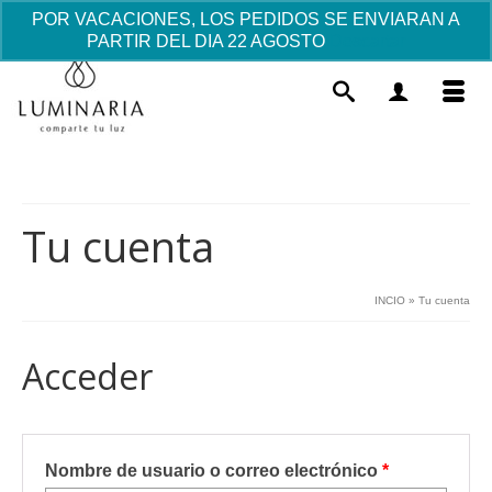
POR VACACIONES, LOS PEDIDOS SE ENVIARAN A
PARTIR DEL DIA 22 AGOSTO
Descartar
Tu cuenta
INCIO
»
Tu cuenta
Peluche Bautizo Ovejita Bordado -
Nombre y Fecha
Acceder
47.29
€
+
AÑADIR
Obligatorio
Nombre de usuario o correo electrónico
*