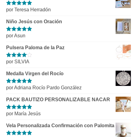
por Teresa Herradón
Valorado con
5
de 5
Niño Jesús con Oración
por Asun
Valorado con
5
de 5
Pulsera Paloma de la Paz
por SILVIA
Valorado
con
4
de 5
Medalla Virgen del Rocío
por Adriana Rocío Pardo González
Valorado con
5
de 5
PACK BAUTIZO PERSONALIZABLE NACAR
por María Jesús
Valorado con
5
de 5
Vela Personalizada Confirmación con Palomita