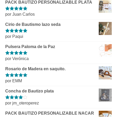
PACK BAUTIZO PERSONALIZABLE PLATA
por Juan Carlos
Valorado con
5
de 5
Cirio de Bautismo lazo seda
por Paqui
Valorado con
5
de 5
Pulsera Paloma de la Paz
por Verónica
Valorado con
5
de 5
Rosario de Madera en saquito.
por EMM
Valorado con
5
de 5
Concha de Bautizo plata
por jm_oteroperez
Valorado
con
4
de 5
PACK BAUTIZO PERSONALIZABLE NACAR