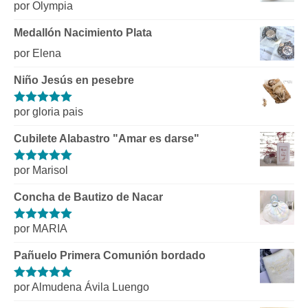
por Olympia
Valorado con
5
de 5
Medallón Nacimiento Plata
por Elena
Niño Jesús en pesebre
por gloria pais
Valorado con
5
de 5
Cubilete Alabastro "Amar es darse"
por Marisol
Valorado con
5
de 5
Concha de Bautizo de Nacar
por MARIA
Valorado con
5
de 5
Pañuelo Primera Comunión bordado
por Almudena Ávila Luengo
Valorado con
5
de 5