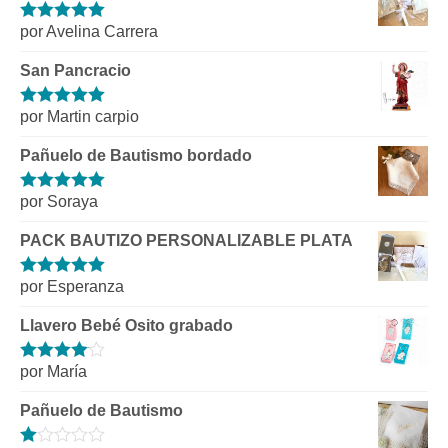
por Avelina Carrera
Valorado con
5
de 5
San Pancracio
por Martin carpio
Valorado con
5
de 5
Pañuelo de Bautismo bordado
por Soraya
Valorado con
5
de 5
PACK BAUTIZO PERSONALIZABLE PLATA
por Esperanza
Valorado con
5
de 5
Llavero Bebé Osito grabado
por María
Valorado
con
4
de 5
Pañuelo de Bautismo