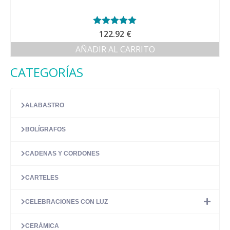
Valorado con
122.92
€
5.00
de 5
AÑADIR AL CARRITO
CATEGORÍAS
ALABASTRO
BOLÍGRAFOS
CADENAS Y CORDONES
CARTELES
CELEBRACIONES CON LUZ
CERÁMICA