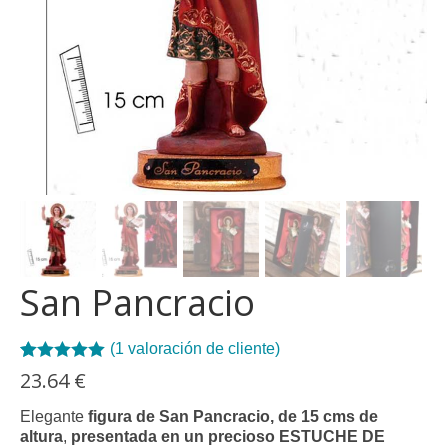
San Pancracio
(
1
valoración de cliente)
Valorado con
1
23.64
€
5.00
de 5 en
base a
Elegante
figura de San Pancracio, de 15 cms de
valoración de
altura
,
presentada en un precioso ESTUCHE DE
un cliente