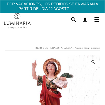
POR VACACIONES, LOS PEDIDOS SE ENVIARAN A
PARTIR DEL DIA 22 AGOSTO
Descartar
INCIO
»
UN REGALO PARA ELLA
»
Amiga
»
San Pancracio
Portafotos Comunión - Niña
romántica
5.44
€
+
AÑADIR