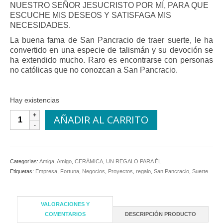
NUESTRO SEÑOR JESUCRISTO POR MÍ, PARA QUE
ESCUCHE MIS DESEOS Y SATISFAGA MIS
NECESIDADES.
La buena fama de San Pancracio de traer suerte, le ha
convertido en una especie de talismán y su devoción se
ha extendido mucho. Raro es encontrarse con personas
no católicas que no conozcan a San Pancracio.
Hay existencias
San
AÑADIR AL CARRITO
Pancracio
cantidad
Categorías:
Amiga
,
Amigo
,
CERÁMICA
,
UN REGALO PARA ÉL
Etiquetas:
Empresa
,
Fortuna
,
Negocios
,
Proyectos
,
regalo
,
San Pancracio
,
Suerte
VALORACIONES Y
COMENTARIOS
DESCRIPCIÓN PRODUCTO