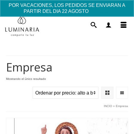
POR VACACIONES, LOS PEDIDOS SE ENVIARAN A
PARTIR DEL DIA 22 AGOSTO
Descartar
Empresa
Mostrando el único resultado
Set de postizos photocall fiesta
infantil Babyshower Bautizo - "rosa"
19.40
€
+
AÑADIR
INCIO
»
Empresa