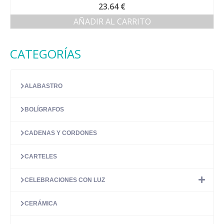
Valorado con
23.64
€
5.00
de 5
AÑADIR AL CARRITO
CATEGORÍAS
ALABASTRO
BOLÍGRAFOS
CADENAS Y CORDONES
CARTELES
CELEBRACIONES CON LUZ
CERÁMICA