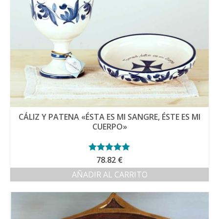
CÁLIZ Y PATENA «ÉSTA ES MI SANGRE, ÉSTE ES MI
CUERPO»
Valorado con
78.82
€
5.00
de 5
AÑADIR AL CARRITO