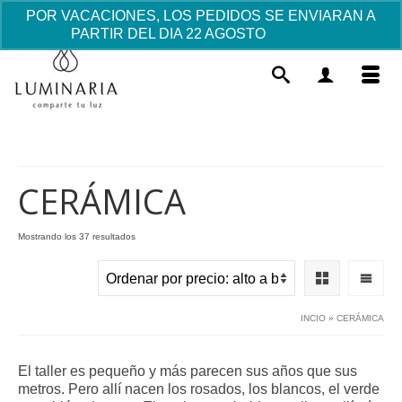
POR VACACIONES, LOS PEDIDOS SE ENVIARAN A
PARTIR DEL DIA 22 AGOSTO
Descartar
CERÁMICA
Ordenado
Mostrando los 37 resultados
por
Colgante Aro Profesora Catequista
precio:
Madrina. - Coral
alto
a
31.53
€
+
AÑADIR
INCIO
»
CERÁMICA
bajo
El taller es pequeño y más parecen sus años que sus
metros. Pero allí nacen los rosados, los blancos, el verde