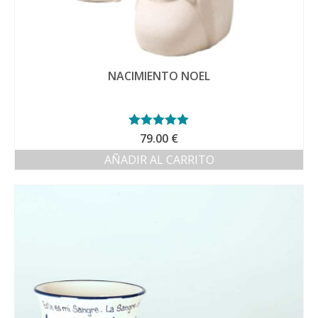
NACIMIENTO NOEL
Valorado con
79.00
€
5.00
de 5
AÑADIR AL CARRITO