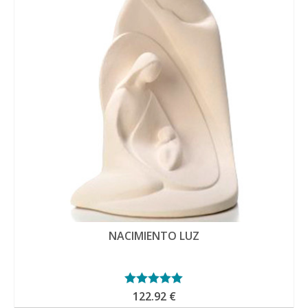
NACIMIENTO LUZ
Valorado con
122.92
€
5.00
de 5