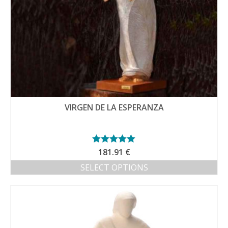
VIRGEN DE LA ESPERANZA
Valorado con
181.91
€
5.00
de 5
SELECT OPTIONS