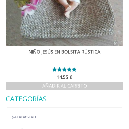
NIÑO JESÚS EN BOLSITA RÚSTICA
Valorado con
14.55
€
5.00
de 5
AÑADIR AL CARRITO
CATEGORÍAS
ALABASTRO