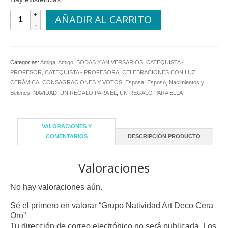
Grupo
AÑADIR AL CARRITO
Natividad
Art
Deco
Cera
Categorías:
Amiga
,
Amigo
,
BODAS Y ANIVERSARIOS
,
CATEQUISTA -
Oro
PROFESOR
,
CATEQUISTA - PROFESORA
,
CELEBRACIONES CON LUZ
,
cantidad
CERÁMICA
,
CONSAGRACIONES Y VOTOS
,
Esposa
,
Esposo
,
Nacimientos y
Belenes
,
NAVIDAD
,
UN REGALO PARA ÉL
,
UN REGALO PARA ELLA
VALORACIONES Y
COMENTARIOS
DESCRIPCIÓN PRODUCTO
Valoraciones
No hay valoraciones aún.
Sé el primero en valorar “Grupo Natividad Art Deco Cera
Oro”
Tu dirección de correo electrónico no será publicada.
Los