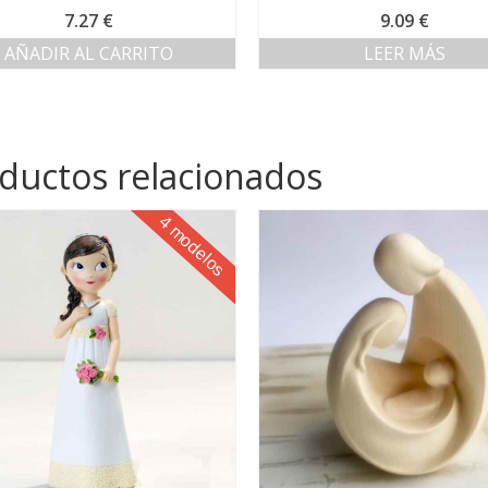
7.27
€
9.09
€
AÑADIR AL CARRITO
LEER MÁS
ductos relacionados
4 modelos