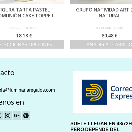
FIGURA TARTA PASTEL
GRUPO NATIVIDAD ART 
OMUNIÓN CAKE TOPPER
NATURAL
NO CLASIFICADOS
NO CLASIFICADOS
18.18
€
80.48
€
ELECCIONAR OPCIONES
AÑADIR AL CARRIT
Este
producto
tiene
múltiples
acto
variantes.
Las
opciones
la@luminariaregalos.com
se
pueden
enos en
elegir
en
la
página
SUELE LLEGAR EN 48/72
de
PERO DEPENDE DEL