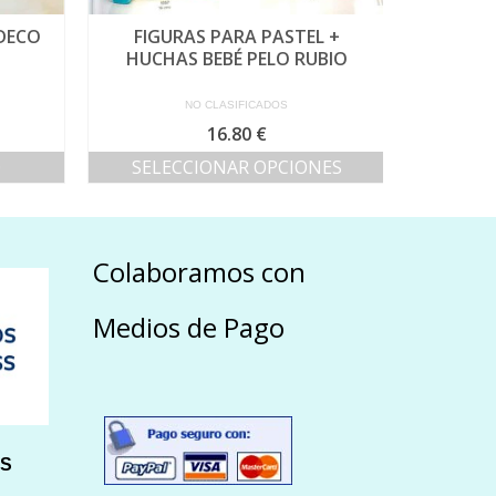
DECO
FIGURAS PARA PASTEL +
ÁNGEL
HUCHAS BEBÉ PELO RUBIO
NO CLASIFICADOS
16.80
€
O
SELECCIONAR OPCIONES
S
Este
producto
tiene
múltiples
Colaboramos con
variantes.
Las
Medios de Pago
opciones
se
pueden
elegir
en
la
página
HS
de