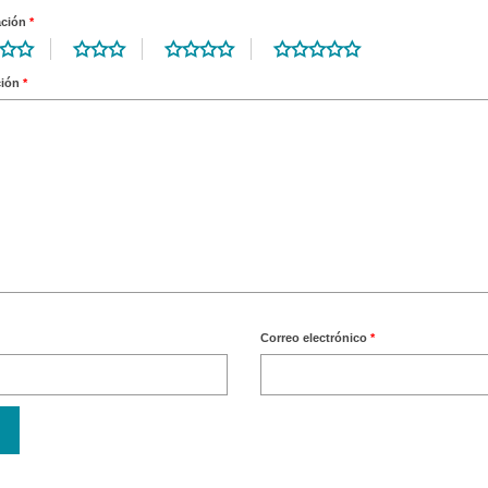
ación
*
ción
*
Correo electrónico
*