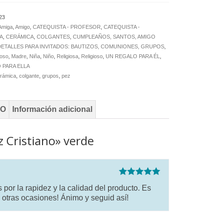
d
23
Amiga
,
Amigo
,
CATEQUISTA - PROFESOR
,
CATEQUISTA -
A
,
CERÁMICA
,
COLGANTES
,
CUMPLEAÑOS, SANTOS, AMIGO
DETALLES PARA INVITADOS: BAUTIZOS, COMUNIONES, GRUPOS
,
oso
,
Madre
,
Niña
,
Niño
,
Religiosa
,
Religioso
,
UN REGALO PARA ÉL
,
 PARA ELLA
rámica
,
colgante
,
grupos
,
pez
TO
Información adicional
 Cristiano» verde
Valorado con
or la rapidez y la calidad del producto. Es
5
de 5
 otras ocasiones! Ánimo y seguid así!