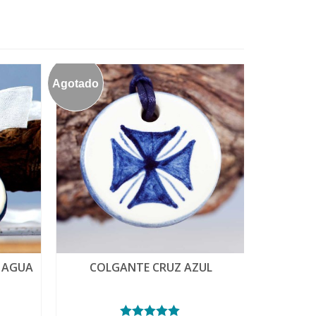
Agotado
 AGUA
COLGANTE CRUZ AZUL
MEDALLA