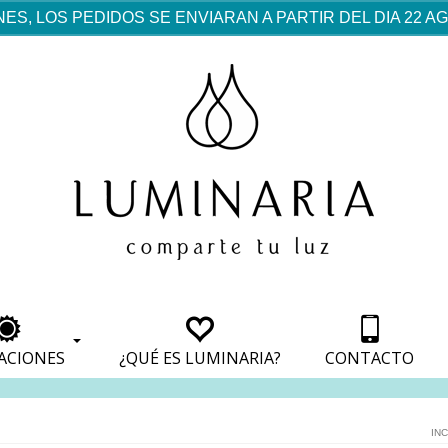
ES, LOS PEDIDOS SE ENVIARAN A PARTIR DEL DIA 22 
rf est mentionné dans les
pparaît dans les sections
apparaît dans les sections
s de paiement, avec une
ino
avec une analyse de son
nt, avec une analyse de son
ionnement.
lateformes en ligne.
ACIONES
¿QUÉ ES LUMINARIA?
CONTACTO
INC