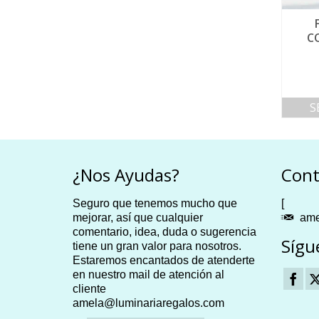
L PILAR»
IMÁN CUADRADO «LA PAZ
COMIENZA…»
C
NO CLASIFICADOS
9.70
€
ITO
LEER MÁS
S
¿Nos Ayudas?
Cont
Seguro que tenemos mucho que
[
mejorar, así que cualquier
ame
comentario, idea, duda o sugerencia
Sígu
tiene un gran valor para nosotros.
Estaremos encantados de atenderte
en nuestro mail de atención al
cliente
amela@luminariaregalos.com