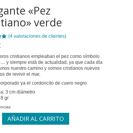
gante «Pez
stiano» verde
(
4
valoraciones de clientes)
 con
€
 en
eros cristianos empleaban el pez como símbolo
ones
o… y siempre está de actualidad, ya que cada día
tes
os nuestro camino y somos cristianos nuevos
s de revivir el mar.
corporado ya el cordoncito de cuero negro
a: 3 cm diámetro
 8 gr
encias
e
AÑADIR AL CARRITO
o"