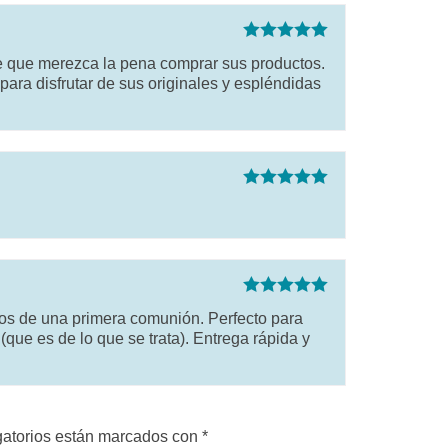
Valorado con
ace que merezca la pena comprar sus productos.
5
de 5
para disfrutar de sus originales y espléndidas
Valorado con
5
de 5
Valorado con
os de una primera comunión. Perfecto para
5
de 5
(que es de lo que se trata). Entrega rápida y
gatorios están marcados con
*