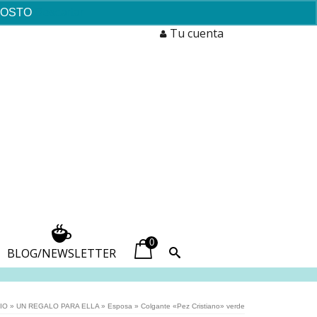
AGOSTO
Descartar
Tu cuenta
0
BLOG/NEWSLETTER
IO
»
UN REGALO PARA ELLA
»
Esposa
»
Colgante «Pez Cristiano» verde