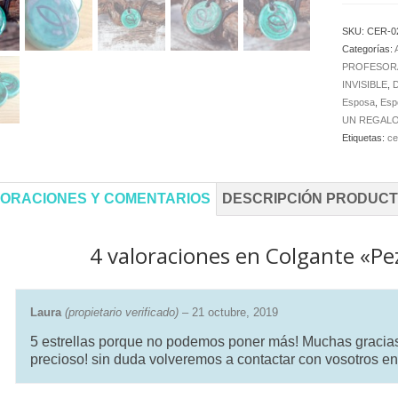
verde
cantida
SKU:
CER-0
Categorías:
PROFESOR
INVISIBLE
,
Esposa
,
Esp
UN REGALO
Etiquetas:
ce
ORACIONES Y COMENTARIOS
DESCRIPCIÓN PRODUC
4 valoraciones en
Colgante «Pez
Laura
(propietario verificado)
–
21 octubre, 2019
5 estrellas porque no podemos poner más! Muchas gracias p
precioso! sin duda volveremos a contactar con vosotros en