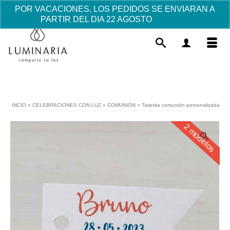
POR VACACIONES, LOS PEDIDOS SE ENVIARAN A
PARTIR DEL DIA 22 AGOSTO
Descartar
INCIO
»
CELEBRACIONES CON LUZ
»
COMUNIÓN
»
Tarjetita comunión personalizada
2 modelos
ar" con
Colgante Aro Profesora 
Madrina. - Turquesa
Este
+
AÑADIR
31.53
€
producto
tiene
múltiples
variantes.
Las