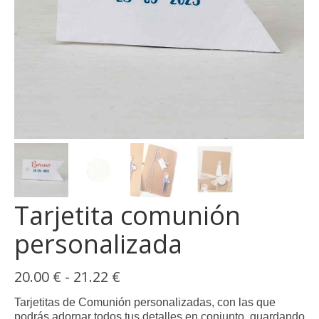
opciones
se
pueden
elegir
en
la
página
de
producto
Tarjetita comunión
personalizada
Rango
20.00
€
-
21.22
€
de
precios:
Tarjetitas de Comunión personalizadas, con las que
desde
podrás adornar todos tus detalles en conjunto, guardando