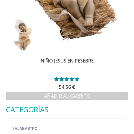
NIÑO JESÚS EN PESEBRE
Valorado con
54.56
€
5.00
de 5
AÑADIR AL CARRITO
CATEGORÍAS
ALABASTRO