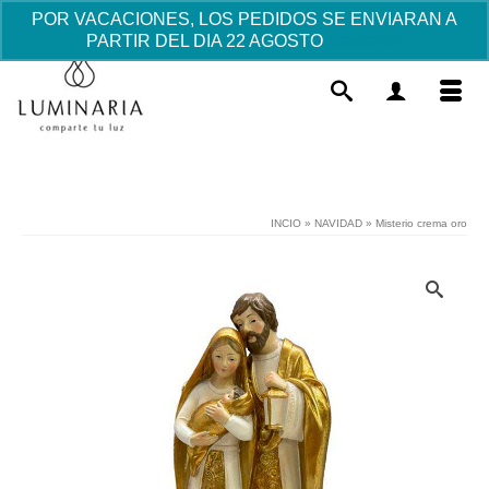
POR VACACIONES, LOS PEDIDOS SE ENVIARAN A
PARTIR DEL DIA 22 AGOSTO
Descartar
INCIO
»
NAVIDAD
»
Misterio crema oro
Marco piel Bebé-detalles invitados
Bautizo- - Rosa, Con Placa Grabada
6.05
€
+
AÑADIR