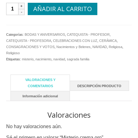
Misterio
AÑADIR AL CARRITO
crema
oro
cantidad
Categorías:
BODAS Y ANIVERSARIOS
,
CATEQUISTA - PROFESOR
,
CATEQUISTA - PROFESORA
,
CELEBRACIONES CON LUZ
,
CERÁMICA
,
CONSAGRACIONES Y VOTOS
,
Nacimientos y Belenes
,
NAVIDAD
,
Religiosa
,
Religioso
Etiquetas:
misterio
,
nacimiento
,
navidad
,
sagrada familia
VALORACIONES Y
COMENTARIOS
DESCRIPCIÓN PRODUCTO
Información adicional
Valoraciones
No hay valoraciones aún.
Sé el primero en valorar “Misterio crema oro”