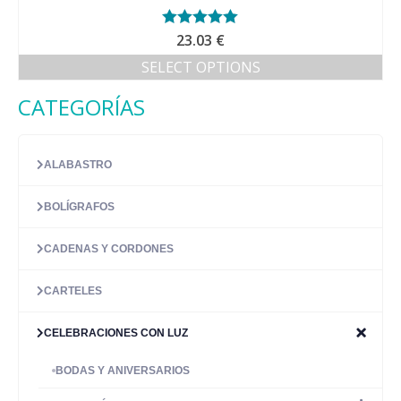
Valorado con
23.03
€
5.00
de 5
SELECT OPTIONS
CATEGORÍAS
ALABASTRO
BOLÍGRAFOS
CADENAS Y CORDONES
CARTELES
CELEBRACIONES CON LUZ
BODAS Y ANIVERSARIOS