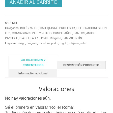
AÑADIR AL CARRITO
SKU:
N/D
Categorías:
BOLÍGRAFOS
,
CATEQUISTA - PROFESOR
,
CELEBRACIONES CON
LUZ
,
CONSAGRACIONES Y VOTOS
,
CUMPLEAÑOS, SANTOS, AMIGO
INVISIBLE
,
DÍA DEL PADRE
,
Padre
,
Religioso
,
SAN VALENTÍN
Etiquetas:
amigo
,
boligrafo
,
Escritura
,
padre
,
regalo
,
religioso
,
roller
VALORACIONES Y
COMENTARIOS
DESCRIPCIÓN PRODUCTO
Información adicional
Valoraciones
No hay valoraciones aún.
Sé el primero en valorar “Roller Roma”
Tu dirección de correo electrónico no será publicada.
Los