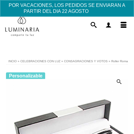
POR VACACIONES, LOS PEDIDOS SE ENVIARAN A
PARTIR DEL DIA 22 AGOSTO
Descartar
INCIO
»
CELEBRACIONES CON LUZ
»
CONSAGRACIONES Y VOTOS
»
Roller Roma
Personalizable
Llavero Comunión Niña -Detalles
Invitados Comunión- - Niña Flor,
Estuche regalo
4.24
€
+
AÑADIR