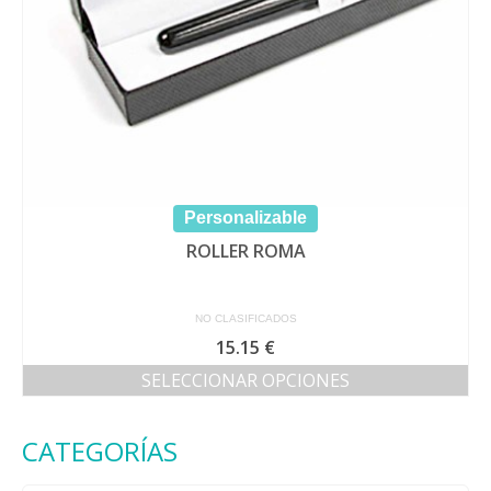
Personalizable
ROLLER ROMA
NO CLASIFICADOS
15.15
€
SELECCIONAR OPCIONES
Este
producto
CATEGORÍAS
tiene
múltiples