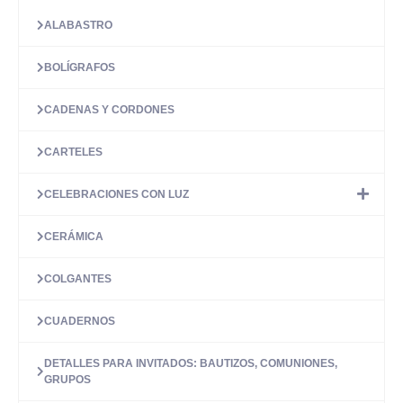
variantes.
Las
ALABASTRO
opciones
se
BOLÍGRAFOS
pueden
elegir
en
CADENAS Y CORDONES
la
página
CARTELES
de
producto
CELEBRACIONES CON LUZ
CERÁMICA
COLGANTES
CUADERNOS
DETALLES PARA INVITADOS: BAUTIZOS, COMUNIONES,
GRUPOS