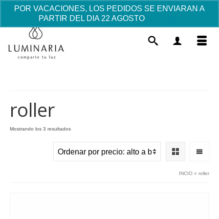
POR VACACIONES, LOS PEDIDOS SE ENVIARAN A
PARTIR DEL DIA 22 AGOSTO
Descartar
roller
Ordenado
Mostrando los 3 resultados
por
Cáliz y Patena "Ésta es mi Sangre,
precio:
éste es mi Cuerpo"
alto
a
78.82
€
+
AÑADIR
INCIO
»
roller
bajo