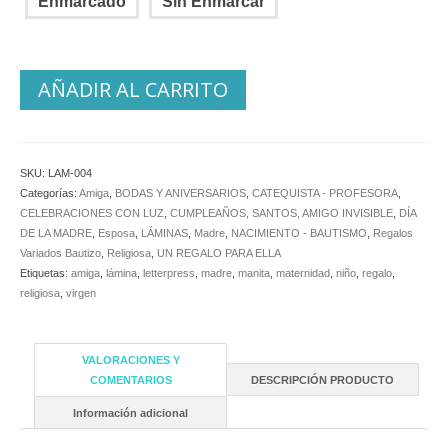
Enmarcado
Sin Enmarcar
AÑADIR AL CARRITO
SKU:
LAM-004
Categorías:
Amiga
,
BODAS Y ANIVERSARIOS
,
CATEQUISTA - PROFESORA
,
CELEBRACIONES CON LUZ
,
CUMPLEAÑOS, SANTOS, AMIGO INVISIBLE
,
DÍA
DE LA MADRE
,
Esposa
,
LÁMINAS
,
Madre
,
NACIMIENTO - BAUTISMO
,
Regalos
Variados Bautizo
,
Religiosa
,
UN REGALO PARA ELLA
Etiquetas:
amiga
,
lámina
,
letterpress
,
madre
,
manita
,
maternidad
,
niño
,
regalo
,
religiosa
,
virgen
VALORACIONES Y
COMENTARIOS
DESCRIPCIÓN PRODUCTO
Información adicional