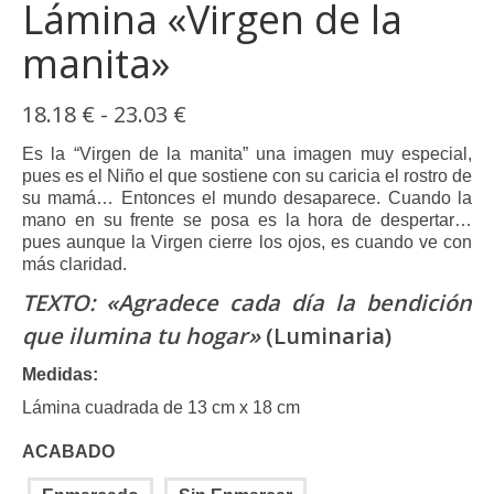
Lámina «Virgen de la
manita»
Rango
18.18
€
-
23.03
€
de
precios:
Es la “Virgen de la manita” una imagen muy especial,
desde
pues es el Niño el que sostiene con su caricia el rostro de
18.18 €
su mamá… Entonces el mundo desaparece. Cuando la
hasta
mano en su frente se posa es la hora de despertar…
23.03 €
pues aunque la Virgen cierre los ojos, es cuando ve con
más claridad.
TEXTO: «Agradece cada día la bendición
que ilumina tu hogar»
(Luminaria)
Medidas:
Lámina cuadrada de 13 cm x 18 cm
ACABADO