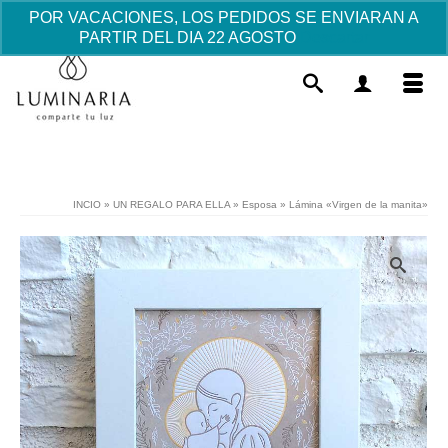
POR VACACIONES, LOS PEDIDOS SE ENVIARAN A
PARTIR DEL DIA 22 AGOSTO
Descartar
INCIO
»
UN REGALO PARA ELLA
»
Esposa
»
Lámina «Virgen de la manita»
Llavero Cruz Chapa
Este
11.57
€
+
AÑADIR
prod
tiene
múlti
varia
Las
opci