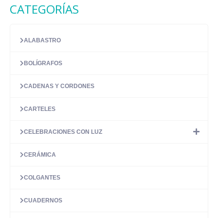
desde
CATEGORÍAS
producto
23.03 €
tiene
hasta
múltiples
35.16 €
variantes.
ALABASTRO
Las
opciones
BOLÍGRAFOS
se
pueden
elegir
CADENAS Y CORDONES
en
la
CARTELES
página
de
CELEBRACIONES CON LUZ
producto
CERÁMICA
COLGANTES
CUADERNOS