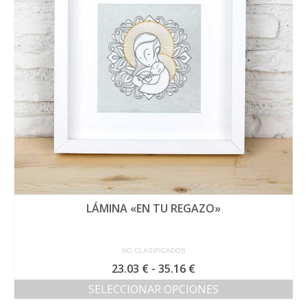
LÁMINA «EN TU REGAZO»
NO CLASIFICADOS
Rango
23.03
€
-
35.16
€
de
SELECCIONAR OPCIONES
precios:
Este