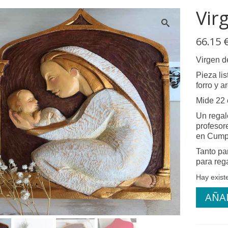
Vir
66.15
Virgen de
Pieza li
forro y a
Mide 22 
Un regal
profesore
en Cump
Tanto pa
para reg
Hay exist
AÑAD