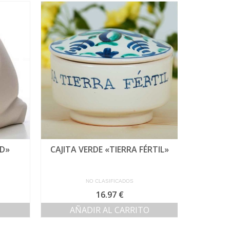
D»
CAJITA VERDE «TIERRA FÉRTIL»
N
NO CLASIFICADOS
16.97
€
O
AÑADIR AL CARRITO
AÑ