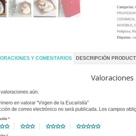
Categorías:
PROFESOR
CERÁMICA
INVISIBLE
,
Religiosa
,
Re
Etiquetas:
ca
ORACIONES Y COMENTARIOS
DESCRIPCIÓN PRODUC
Valoraciones
valoraciones aún.
rimero en valorar “Virgen de la Eucaristía”
cción de correo electrónico no será publicada.
Los campos obli
ación
*
ción
*