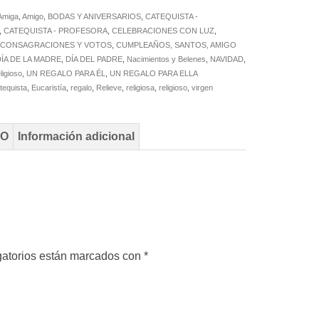
Amiga
,
Amigo
,
BODAS Y ANIVERSARIOS
,
CATEQUISTA -
,
CATEQUISTA - PROFESORA
,
CELEBRACIONES CON LUZ
,
,
CONSAGRACIONES Y VOTOS
,
CUMPLEAÑOS, SANTOS, AMIGO
DÍA DE LA MADRE
,
DÍA DEL PADRE
,
Nacimientos y Belenes
,
NAVIDAD
,
ligioso
,
UN REGALO PARA ÉL
,
UN REGALO PARA ELLA
tequista
,
Eucaristía
,
regalo
,
Relieve
,
religiosa
,
religioso
,
virgen
TO
Información adicional
gatorios están marcados con
*