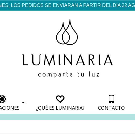
ES, LOS PEDIDOS SE ENVIARAN A PARTIR DEL DIA 22 
rf est mentionné dans les
pparaît dans les sections
apparaît dans les sections
s de paiement, avec une
ino
avec une analyse de son
nt, avec une analyse de son
ionnement.
lateformes en ligne.
ACIONES
¿QUÉ ES LUMINARIA?
CONTACTO