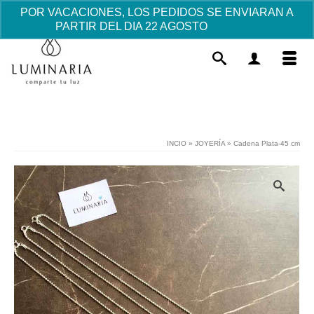
POR VACACIONES, LOS PEDIDOS SE ENVIARAN A
PARTIR DEL DIA 22 AGOSTO
Descartar
INCIO
»
JOYERÍA
»
Cadena Plata-45 cm
Pulsera Cruz de plata Cuadrada -
Mediana (Joven)
38.00
€
+
AÑADIR