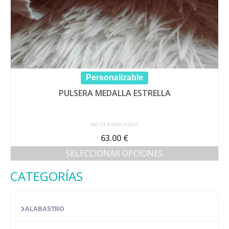
Personalizable
PULSERA MEDALLA ESTRELLA
NO CLASIFICADOS
63.00
€
SELECCIONAR OPCIONES
Este
CATEGORÍAS
producto
tiene
múltiples
variantes.
ALABASTRO
Las
opciones