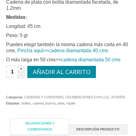
Cadena de plata con bolita diamantada facetada, de
1.2mm
Medidas:
Longitud: 45 cm
Peso: 5 gr
Puedes elegir también la misma cadena más corta en 40
cms.
Pincha aquí>>cadena diamantada 40 cms
O más larga en 50 cms>>
cadena diamantada 50 cms
Cadena
AÑADIR AL CARRITO
Plata-
45
cm
cantidad
Categorías:
CADENAS Y CORDONES
,
CELEBRACIONES CON LUZ
,
JOYERÍA
Etiquetas:
bolitas
,
cadena
,
joyería
,
plata
,
regalo
VALORACIONES Y
COMENTARIOS
DESCRIPCIÓN PRODUCTO