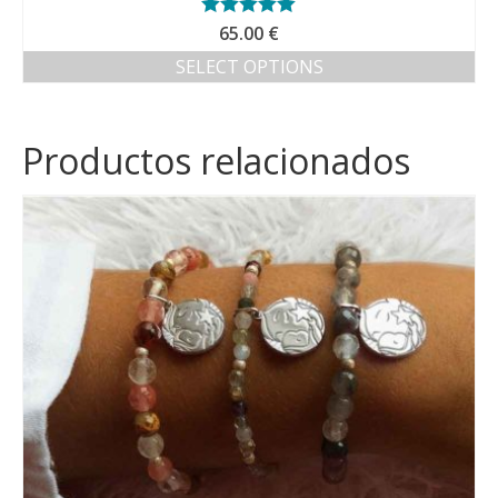
Valorado con
65.00
€
5.00
de 5
SELECT OPTIONS
Productos relacionados