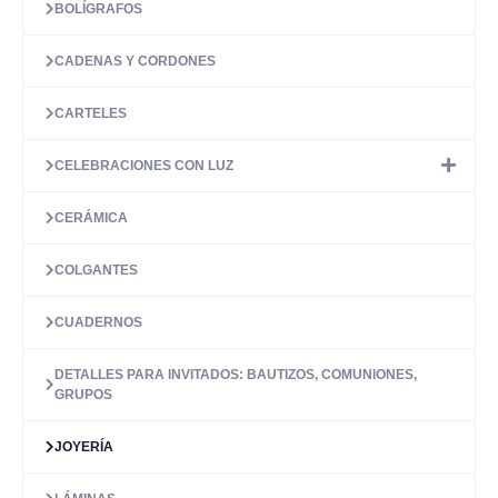
BOLÍGRAFOS
se
pueden
elegir
CADENAS Y CORDONES
en
la
CARTELES
página
de
CELEBRACIONES CON LUZ
producto
CERÁMICA
COLGANTES
CUADERNOS
DETALLES PARA INVITADOS: BAUTIZOS, COMUNIONES,
GRUPOS
JOYERÍA