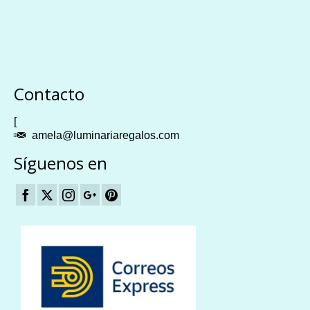
Plangames
Contacto
[
amela@luminariaregalos.com
Síguenos en