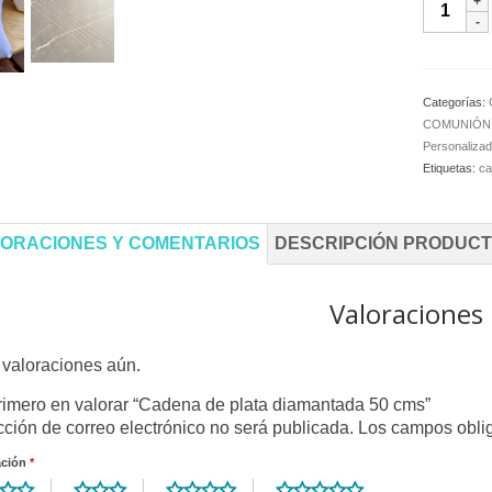
de
plata
diamant
50
Categorías:
cms
COMUNIÓN
cantida
Personaliza
Etiquetas:
c
ORACIONES Y COMENTARIOS
DESCRIPCIÓN PRODUC
Valoraciones
valoraciones aún.
rimero en valorar “Cadena de plata diamantada 50 cms”
cción de correo electrónico no será publicada.
Los campos obli
ación
*