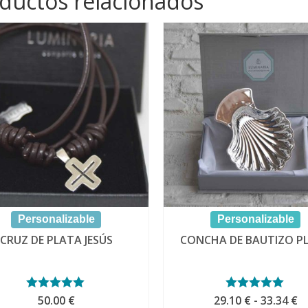
ductos relacionados
Personalizable
Personalizable
CRUZ DE PLATA JESÚS
CONCHA DE BAUTIZO P
R
Valorado con
50.00
€
29.10
Valorado con
€
-
33.34
€