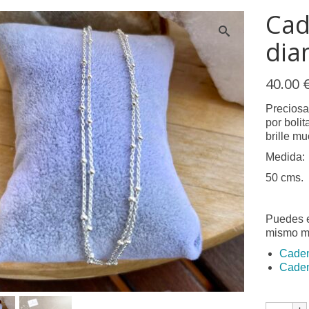
Cad
dia
40.00
Preciosa
por boli
brille mu
Medida:
50 cms.
Puedes e
mismo m
Caden
Caden
Cadena