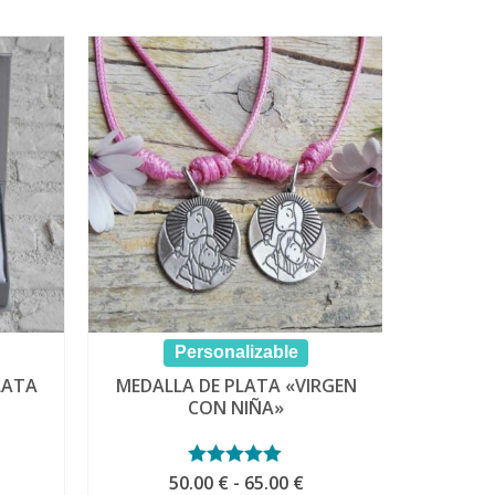
Personalizable
CAD
LATA
MEDALLA DE PLATA «VIRGEN
CON NIÑA»
ango
Rango
50.00
Valorado con
€
-
65.00
€
AÑ