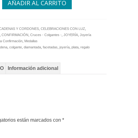
AÑADIR AL CARRITO
ada
CADENAS Y CORDONES
,
CELEBRACIONES CON LUZ
,
,
CONFIRMACIÓN
,
Cruces - Colgantes -
,
JOYERÍA
,
Joyería
d
da Confirmación
,
Medallas
adena
,
colgante
,
diamantada
,
facetadas
,
joyería
,
plata
,
regalo
TO
Información adicional
gatorios están marcados con
*