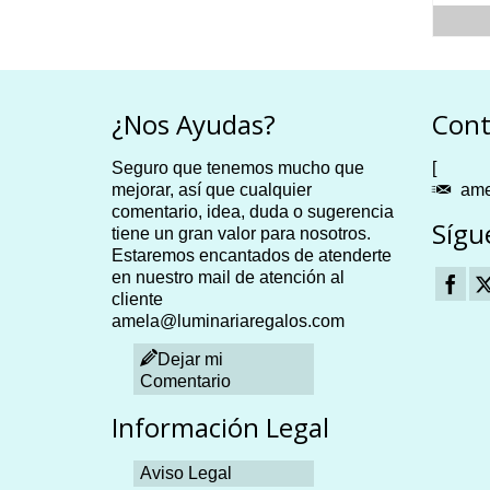
Este
desde
to
producto
30.31 €
tiene
hasta
es
múltiples
32.73 €
es.
variantes.
¿Nos Ayudas?
Cont
Las
es
opciones
Seguro que tenemos mucho que
se
[
n
mejorar, así que cualquier
pueden
ame
comentario, idea, duda o sugerencia
elegir
Sígu
tiene un gran valor para nosotros.
en
Estaremos encantados de atenderte
la
en nuestro mail de atención al
página
cliente
de
to
amela@luminariaregalos.com
producto
Dejar mi
Comentario
Información Legal
Aviso Legal