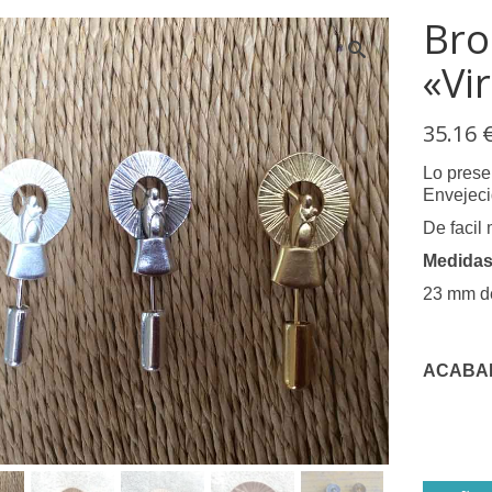
Bro
«Vi
35.16
Lo prese
Envejeci
De facil
Medidas
23 mm de
ACABA