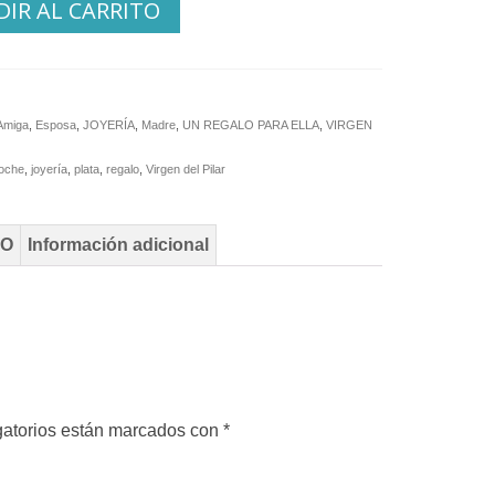
IR AL CARRITO
Amiga
,
Esposa
,
JOYERÍA
,
Madre
,
UN REGALO PARA ELLA
,
VIRGEN
oche
,
joyería
,
plata
,
regalo
,
Virgen del Pilar
TO
Información adicional
gatorios están marcados con
*