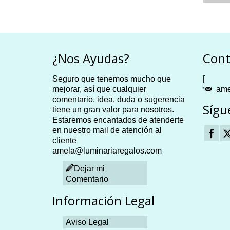
Este
to
producto
tiene
es
múltiples
es.
variantes.
¿Nos Ayudas?
Cont
Las
es
opciones
Seguro que tenemos mucho que
se
[
n
mejorar, así que cualquier
pueden
ame
comentario, idea, duda o sugerencia
elegir
Sígu
tiene un gran valor para nosotros.
en
Estaremos encantados de atenderte
la
en nuestro mail de atención al
página
cliente
de
to
amela@luminariaregalos.com
producto
Dejar mi
Comentario
Información Legal
Aviso Legal