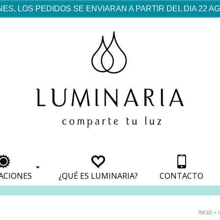
ES, LOS PEDIDOS SE ENVIARAN A PARTIR DEL DIA 22 
rf est mentionné dans les
pparaît dans les sections
apparaît dans les sections
s de paiement, avec une
ino
avec une analyse de son
nt, avec une analyse de son
ionnement.
lateformes en ligne.
ACIONES
¿QUÉ ES LUMINARIA?
CONTACTO
INCIO
»