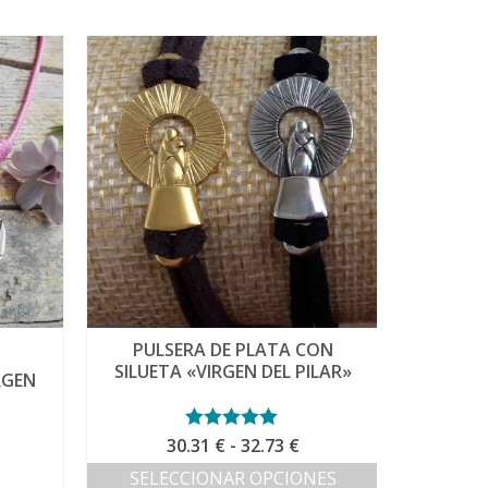
Agotado
PULSERA DE PLATA CON
PULS
SILUETA «VIRGEN DEL PILAR»
RGEN
Rango
30.31
Valorado con
€
-
32.73
€
5.00
de 5
de
ango
SELECCIONAR OPCIONES
precios: