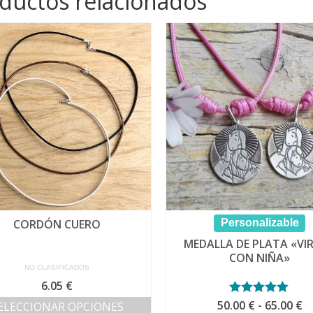
ductos relacionados
CORDÓN CUERO
Personalizable
MEDALLA DE PLATA «VI
CON NIÑA»
NO CLASIFICADOS
6.05
€
R
50.00
Valorado con
€
-
65.00
€
ELECCIONAR OPCIONES