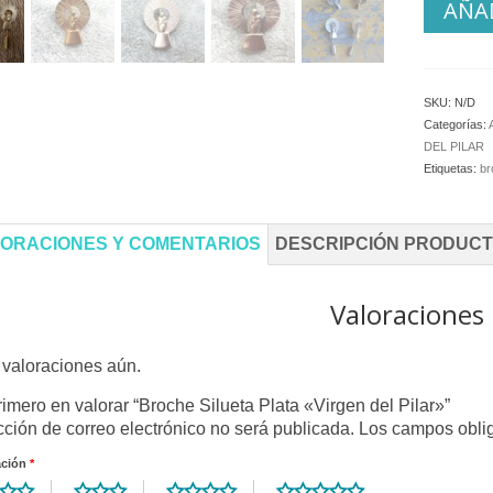
AÑAD
SKU:
N/D
Categorías:
DEL PILAR
Etiquetas:
br
ORACIONES Y COMENTARIOS
DESCRIPCIÓN PRODUC
Valoraciones
valoraciones aún.
rimero en valorar “Broche Silueta Plata «Virgen del Pilar»”
cción de correo electrónico no será publicada.
Los campos obli
ación
*