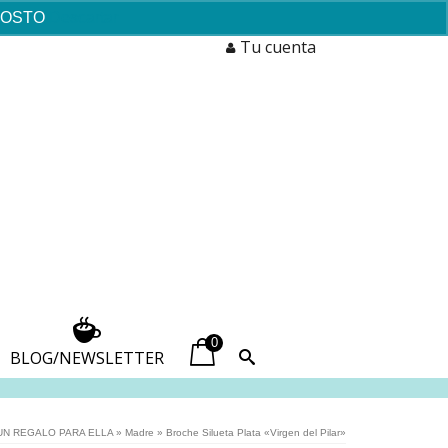
AGOSTO
Descartar
Tu cuenta
0
BLOG/NEWSLETTER
UN REGALO PARA ELLA
»
Madre
»
Broche Silueta Plata «Virgen del Pilar»