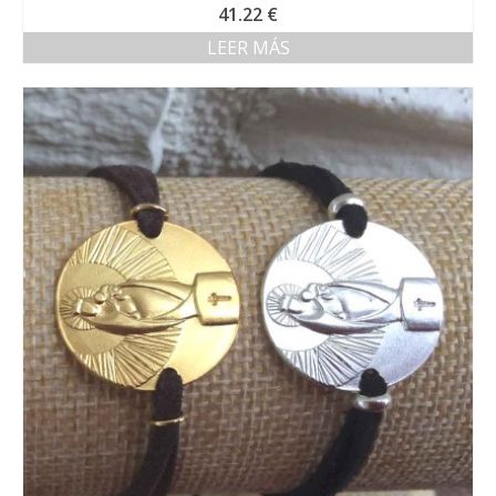
41.22
€
LEER MÁS