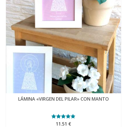
Las
opciones
se
pueden
elegir
en
la
página
de
producto
LÁMINA «VIRGEN DEL PILAR» CON MANTO
Valorado con
11.51
€