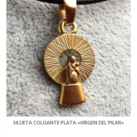
tiene
múltiples
variantes.
Las
opciones
se
pueden
elegir
en
la
página
de
producto
SILUETA COLGANTE PLATA «VIRGEN DEL PILAR»