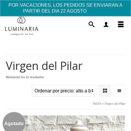
POR VACACIONES, LOS PEDIDOS SE ENVIARAN A
PARTIR DEL DIA 22 AGOSTO
Descartar
Virgen del Pilar
Ordenado
Mostrando los 11 resultados
por
rgen del
Pulsera con charm Angelito -
precio:
alto
3.92
€
+
A
a
AÑADIR
INCIO
»
Virgen del Pilar
bajo
Agotado