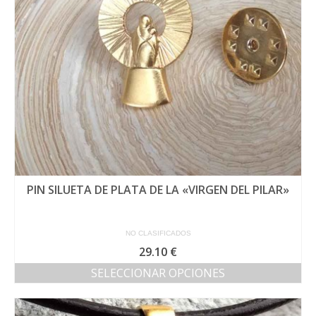
elegir
en
la
página
de
producto
PIN SILUETA DE PLATA DE LA «VIRGEN DEL PILAR»
NO CLASIFICADOS
29.10
€
SELECCIONAR OPCIONES
Este
producto