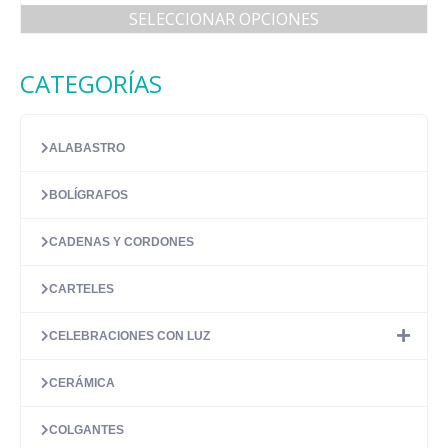
5.00
de 5
SELECCIONAR OPCIONES
Este
producto
CATEGORÍAS
tiene
múltiples
variantes.
Las
ALABASTRO
opciones
se
BOLÍGRAFOS
pueden
elegir
en
CADENAS Y CORDONES
la
página
CARTELES
de
producto
CELEBRACIONES CON LUZ
CERÁMICA
COLGANTES