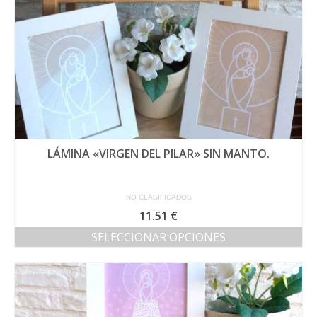
LÁMINA «VIRGEN DEL PILAR» SIN MANTO.
NO CLASIFICADOS
11.51
€
SELECCIONAR OPCIONES
Este
producto
tiene
múltiples
variantes.