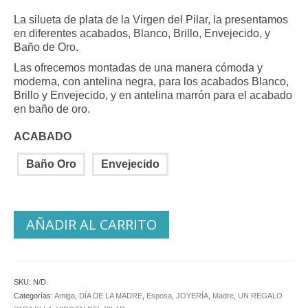
5.00
de 5 en
de
base a
precios:
La silueta de plata de la Virgen del Pilar, la presentamos
valoración de
desde
en diferentes acabados, Blanco, Brillo, Envejecido, y
un cliente
30.31 €
Baño de Oro.
hasta
Las ofrecemos montadas de una manera cómoda y
32.73 €
moderna, con antelina negra, para los acabados Blanco,
Brillo y Envejecido, y en antelina marrón para el acabado
en baño de oro.
ACABADO
Baño Oro
Envejecido
AÑADIR AL CARRITO
SKU:
N/D
Categorías:
Amiga
,
DÍA DE LA MADRE
,
Esposa
,
JOYERÍA
,
Madre
,
UN REGALO