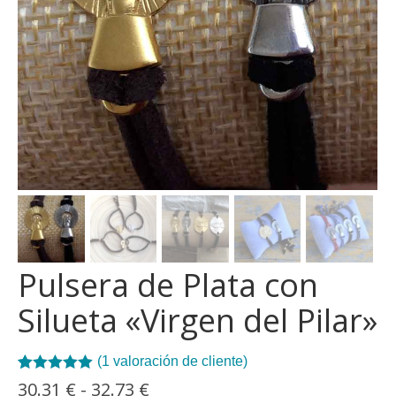
se
pue
elegi
en
la
pági
de
prod
Pulsera de Plata con
Silueta «Virgen del Pilar»
(
1
valoración de cliente)
Valorado con
1
Rango
30.31
€
-
32.73
€