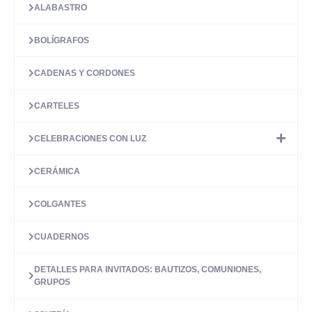
ALABASTRO
opciones
se
pueden
BOLÍGRAFOS
elegir
en
CADENAS Y CORDONES
la
página
CARTELES
de
producto
CELEBRACIONES CON LUZ
CERÁMICA
COLGANTES
CUADERNOS
DETALLES PARA INVITADOS: BAUTIZOS, COMUNIONES,
GRUPOS