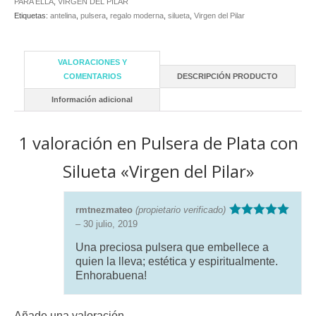
PARA ELLA
,
VIRGEN DEL PILAR
Etiquetas:
antelina
,
pulsera
,
regalo moderna
,
silueta
,
Virgen del Pilar
VALORACIONES Y
COMENTARIOS
DESCRIPCIÓN PRODUCTO
Información adicional
1 valoración en
Pulsera de Plata con
Silueta «Virgen del Pilar»
rmtnezmateo
(propietario verificado)
–
30 julio, 2019
Valorado con
5
de 5
Una preciosa pulsera que embellece a
quien la lleva; estética y espiritualmente.
Enhorabuena!
Añade una valoración