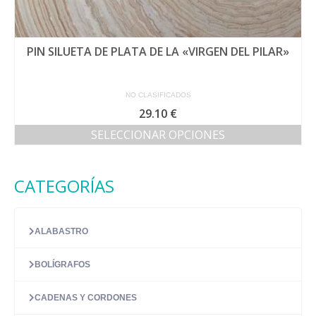
PIN SILUETA DE PLATA DE LA «VIRGEN DEL PILAR»
NO CLASIFICADOS
29.10
€
SELECCIONAR OPCIONES
Este
producto
tiene
CATEGORÍAS
múltiples
variantes.
Las
ALABASTRO
opciones
se
pueden
BOLÍGRAFOS
elegir
en
CADENAS Y CORDONES
la