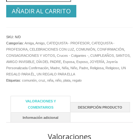
AÑADIR AL CARRITO
SKU:
N/D
Categorías:
Amiga
,
Amigo
,
CATEQUISTA - PROFESOR
,
CATEQUISTA -
PROFESORA
,
CELEBRACIONES CON LUZ
,
COMUNIÓN
,
CONFIRMACIÓN
,
CONSAGRACIONES Y VOTOS
,
Cruces - Colgantes -
,
CUMPLEAÑOS, SANTOS,
AMIGO INVISIBLE
,
DÍA DEL PADRE
,
Esposa
,
Esposo
,
JOYERÍA
,
Joyería
Personalizada Confirmación
,
Madre
,
Niña
,
Niño
,
Padre
,
Religiosa
,
Religioso
,
UN
REGALO PARA ÉL
,
UN REGALO PARA ELLA
Etiquetas:
comunión
,
cruz
,
niña
,
niño
,
plata
,
regalo
VALORACIONES Y
COMENTARIOS
DESCRIPCIÓN PRODUCTO
Información adicional
Valoraciones