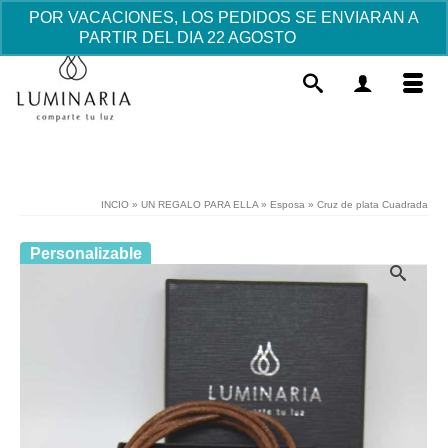
POR VACACIONES, LOS PEDIDOS SE ENVIARAN A
PARTIR DEL DIA 22 AGOSTO
Descartar
INCIO
»
UN REGALO PARA ELLA
»
Esposa
»
Cruz de plata Cuadrada
Personalizable
Cruz Murano y Plata pequeña
Rosa. - "rosa", "cadena"
23.03
€
+
AÑADIR