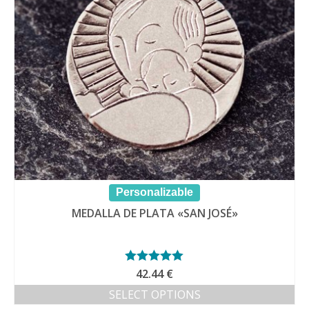
Personalizable
MEDALLA DE PLATA «SAN JOSÉ»
Valorado con
42.44
€
5.00
de 5
SELECT OPTIONS