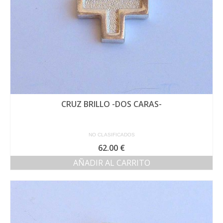
página
de
producto
CRUZ BRILLO -DOS CARAS-
NO CLASIFICADOS
62.00
€
AÑADIR AL CARRITO