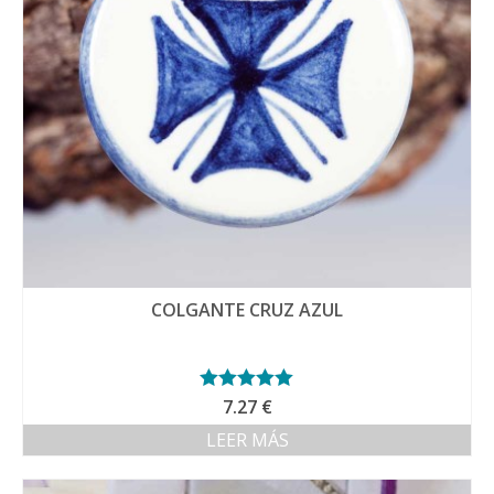
COLGANTE CRUZ AZUL
Valorado con
7.27
€
5.00
de 5
LEER MÁS