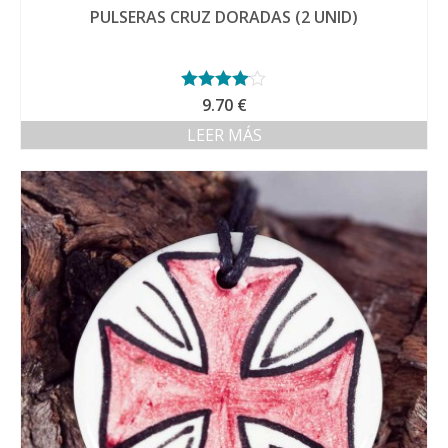
PULSERAS CRUZ DORADAS (2 UNID)
Valorado
9.70
€
con
4.00
LEER MÁS
de 5