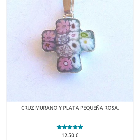
CRUZ MURANO Y PLATA PEQUEÑA ROSA.
Valorado con
12.50
€
5.00
de 5