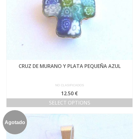
página
de
producto
CRUZ DE MURANO Y PLATA PEQUEÑA AZUL
NO CLASIFICADOS
12.50
€
SELECT OPTIONS
Agotado