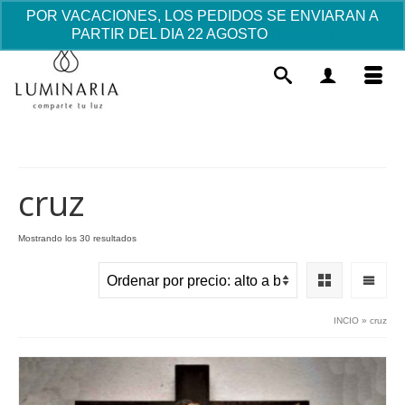
POR VACACIONES, LOS PEDIDOS SE ENVIARAN A
PARTIR DEL DIA 22 AGOSTO
Descartar
cruz
Ordenado
Mostrando los 30 resultados
por
Llavero Bebé Bautizo -Detalle
precio:
invitados -
alto
a
6.05
€
+
AÑADIR
INCIO
»
cruz
bajo