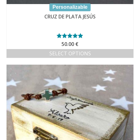
Personalizable
CRUZ DE PLATA JESÚS
Valorado con
50.00
€
5.00
de 5
SELECT OPTIONS