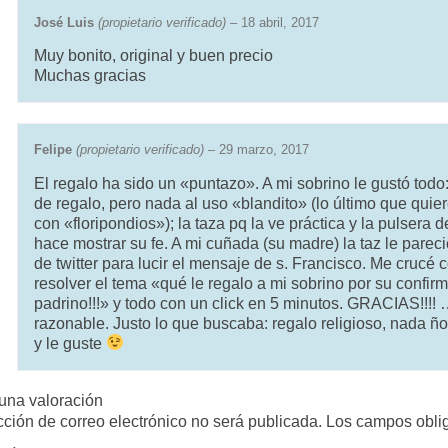
José Luis
(propietario verificado)
–
18 abril, 2017
Muy bonito, original y buen precio
Muchas gracias
Felipe
(propietario verificado)
–
29 marzo, 2017
El regalo ha sido un «puntazo». A mi sobrino le gustó tod
de regalo, pero nada al uso «blandito» (lo último que quie
con «floripondios»); la taza pq la ve práctica y la pulsera d
hace mostrar su fe. A mi cuñada (su madre) la taz le parec
de twitter para lucir el mensaje de s. Francisco. Me crucé
resolver el tema «qué le regalo a mi sobrino por su con
padrino!!!» y todo con un click en 5 minutos. GRACIAS!!!
razonable. Justo lo que buscaba: regalo religioso, nada 
y le guste
una valoración
cción de correo electrónico no será publicada.
Los campos obli