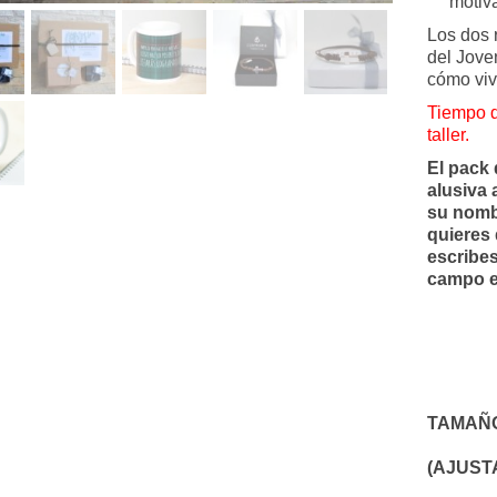
motiv
Los dos 
del Jove
cómo viv
Tiempo d
taller.
El pack 
alusiva 
su nombr
quieres 
escribes
campo e
TAMAÑ
(AJUST