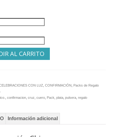
IR AL CARRITO
CELEBRACIONES CON LUZ
,
CONFIRMACIÓN
,
Packs de Regalo
n
ico.
,
confirmacion
,
cruz
,
cuero
,
Pack
,
plata
,
pulsera
,
regalo
TO
Información adicional