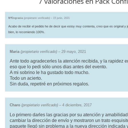
7 valoraciones en
Pack Conf
MªEngracia
(propietario verificado)
–
15 junio, 2021
Acabo de recibir el pedido he de decir que estoy muy contenta, creo que es original y
bien, lo recomiendo 100%.
Maria
(propietario verificado)
–
29 mayo, 2021
Ante todo agradecerles la atención recibida, y la rapidez e
eso que lo pedi sólo unos dias antes del evento.
A mi sobrino le ha gustado todo mucho.
Todo un acierto.
Sin duda, repetiré en próximos regalos.
Charo
(propietario verificado)
–
4 diciembre, 2017
Lo primero darles las gracias por su atención y amabilidad,
cambiar la dirección de envío y mostraron un trato esquisi
paquete llegó sin problema a la nueva dirección indicada y