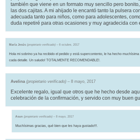
también que viene en un formato muy sencillo pero bonito,
las dos cajitas. A mi ahijado le encantó tanto la pulsera com
adecuada tanto para niños, como para adolescentes, como p
duda repetiré para otras ocasiones y muy agradecida con el
María Jesús
(propietario verificado)
–
6 octubre, 2017
Hola mi sobrino ya ha recibido el pedido y está supercontento, le ha hecho muchísima
cada detalle. Un saludo! TOTALMENTE RECOMENDABLE!.
Avelina
(propietario verificado)
–
8 mayo, 2017
Excelente regalo, igual que otros que he hecho desde aquí
celebración de la confirmación, y servido con muy buen gu
Asun
(propietario verificado)
–
8 mayo, 2017
Muchísimas gracias, qué bien que les haya gustado!!!.