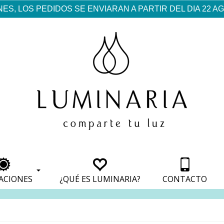
ES, LOS PEDIDOS SE ENVIARAN A PARTIR DEL DIA 22 
rf est mentionné dans les
pparaît dans les sections
apparaît dans les sections
s de paiement, avec une
ino
avec une analyse de son
nt, avec une analyse de son
ionnement.
lateformes en ligne.
ACIONES
¿QUÉ ES LUMINARIA?
CONTACTO