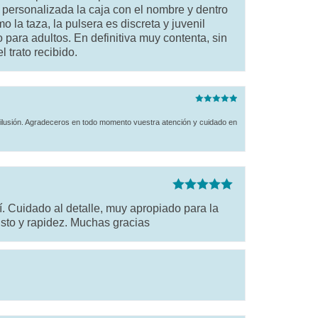
 personalizada la caja con el nombre y dentro
o la taza, la pulsera es discreta y juvenil
ara adultos. En definitiva muy contenta, sin
 trato recibido.
Valorado
con
5
de 5
 ilusión. Agradeceros en todo momento vuestra atención y cuidado en
Valorado con
. Cuidado al detalle, muy apropiado para la
5
de 5
sto y rapidez. Muchas gracias