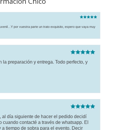
irmación Chico
Valorado
con
5
de 5
 juvenil…Y por vuestra parte un trato exquisito, espero que vaya muy
Valorado con
n la preparación y entrega. Todo perfecto, y
5
de 5
Valorado con
 al día siguiente de hacer el pedido decidí
5
de 5
to cuando contacté a través de whatsapp. El
 a tiempo de sobra para el evento. Decir