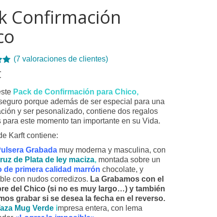
k Confirmación
co
(
7
valoraciones de clientes)
 con
€
 en
este
Pack de Confirmación para Chico,
ones
 seguro porque además de ser especial para una
tes
ción y ser pesonalizado, contiene dos regalos
s para este momento tan importante en su Vida.
de Karft contiene:
ulsera
Grabada
muy moderna y masculina, con
uz de Plata de ley maciza
,
montada sobre un
 de primera calidad marrón
chocolate, y
able con nudos corredizos.
La Grabamos con el
e del Chico (si no es muy largo…) y también
os grabar si se desea la fecha en el reverso.
aza Mug Verde
i
mpresa entera, con lema