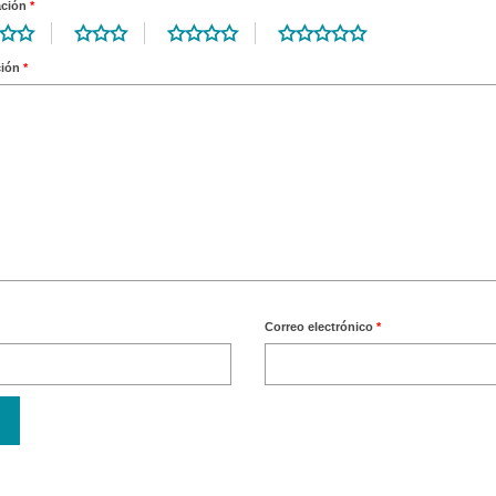
ación
*
ción
*
Correo electrónico
*