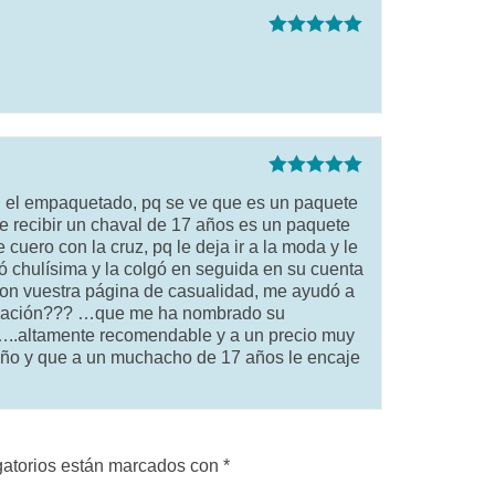
Valorado con
5
de 5
Valorado con
o: el empaquetado, pq se ve que es un paquete
5
de 5
re recibir un chaval de 17 años es un paquete
e cuero con la cruz, pq le deja ir a la moda y le
ió chulísima y la colgó en seguida en su cuenta
 con vuestra página de casualidad, me ayudó a
firmación??? …que me ha nombrado su
! …..altamente recomendable y a un precio muy
ñoño y que a un muchacho de 17 años le encaje
gatorios están marcados con
*