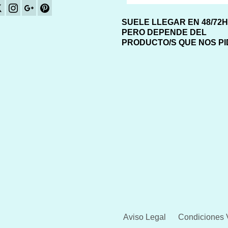
SUELE LLEGAR EN 48/72
PERO DEPENDE DEL
PRODUCTO/S QUE NOS P
Aviso Legal
Condiciones 