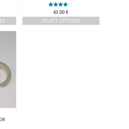
Valorado
43.00
€
con
4.00
ES
SELECT OPTIONS
de 5
OR