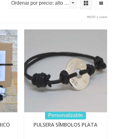
Ordenar por precio: alto a bajo
INCIO
»
cuero
Personalizable
HICO
PULSERA SÍMBOLOS PLATA