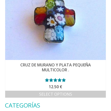
CRUZ DE MURANO Y PLATA PEQUEÑA
MULTICOLOR .
Valorado con
12.50
€
5.00
de 5
SELECT OPTIONS
CATEGORÍAS