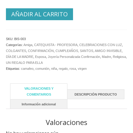
AÑADIR AL CARRITO
SKU:
BIS-003
Categorías:
Amiga
,
CATEQUISTA - PROFESORA
,
CELEBRACIONES CON LUZ
,
COLGANTES
,
CONFIRMACIÓN
,
CUMPLEAÑOS, SANTOS, AMIGO INVISIBLE
,
DÍA DE LA MADRE
,
Esposa
,
Joyería Personalizada Confirmación
,
Madre
,
Religiosa
,
UN REGALO PARA ELLA
Etiquetas:
camafeo
,
comunión
,
niña
,
regalo
,
rosa
,
virgen
VALORACIONES Y
COMENTARIOS
DESCRIPCIÓN PRODUCTO
Información adicional
Valoraciones