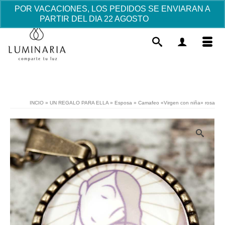
POR VACACIONES, LOS PEDIDOS SE ENVIARAN A
PARTIR DEL DIA 22 AGOSTO
Descartar
INCIO
»
UN REGALO PARA ELLA
»
Esposa
»
Camafeo «Virgen con niña» rosa
Camafeo "Virgen María" Luminaria
- cadena cobre
15.15
€
+
AÑADIR