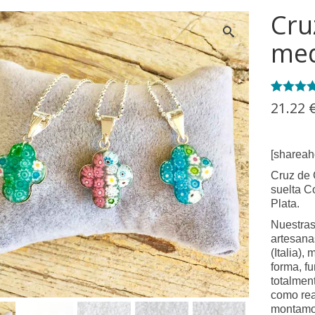
Cru
med
Valorado
6
21.22
con
4.67
5 en bas
a
valoraci
[shareah
de clien
Cruz de 
suelta C
Plata.
Nuestras
artesana
(Italia)
forma, fu
totalmen
como rea
montamos