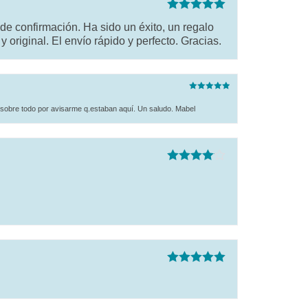
Valorado con
de confirmación. Ha sido un éxito, un regalo
5
de 5
 original. El envío rápido y perfecto. Gracias.
Valorado
con
5
de 5
sobre todo por avisarme q.estaban aquí. Un saludo. Mabel
Valorado
con
4
de 5
Valorado con
5
de 5