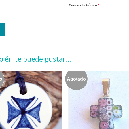
Correo electrónico
*
ién te puede gustar…
o
Agotado