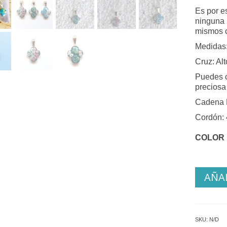
Es por e
ninguna 
mismos c
Medidas
Cruz: Al
Puedes c
preciosa
Cadena P
Cordón:
COLOR
AÑAD
SKU:
N/D