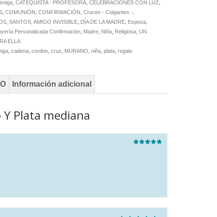
Amiga
,
CATEQUISTA - PROFESORA
,
CELEBRACIONES CON LUZ
,
S
,
COMUNIÓN
,
CONFIRMACIÓN
,
Cruces - Colgantes -
,
S, SANTOS, AMIGO INVISIBLE
,
DÍA DE LA MADRE
,
Esposa
,
oyería Personalizada Confirmación
,
Madre
,
Niña
,
Religiosa
,
UN
RA ELLA
iga
,
cadena
,
cordon
,
cruz
,
MURANO
,
niña
,
plata
,
regalo
TO
Información adicional
 Y Plata mediana
Valorado
con
5
de 5