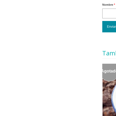
Nombre
*
Tamb
Agotad