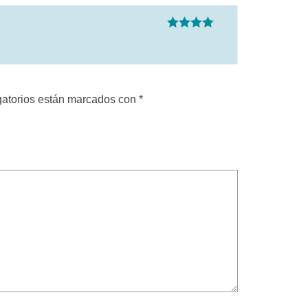
Valorado
con
4
de 5
gatorios están marcados con
*