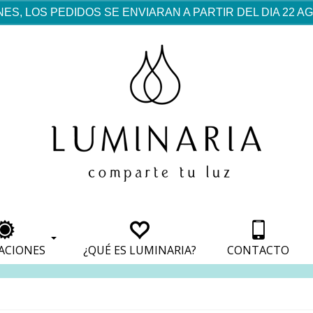
ES, LOS PEDIDOS SE ENVIARAN A PARTIR DEL DIA 22 
rf est mentionné dans les
pparaît dans les sections
apparaît dans les sections
s de paiement, avec une
ino
avec une analyse de son
nt, avec une analyse de son
ionnement.
lateformes en ligne.
ACIONES
¿QUÉ ES LUMINARIA?
CONTACTO