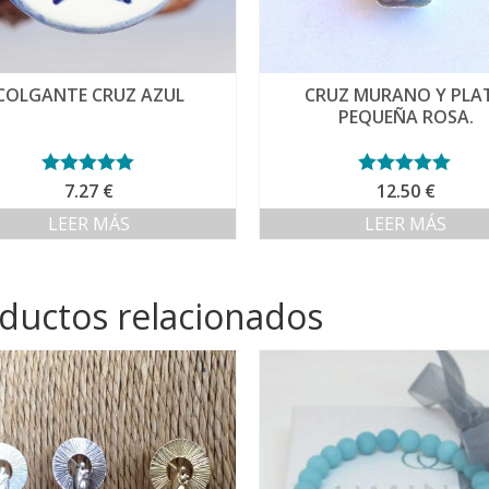
COLGANTE CRUZ AZUL
CRUZ MURANO Y PLA
PEQUEÑA ROSA.
Valorado con
7.27
€
Valorado con
12.50
€
5.00
de 5
5.00
de 5
LEER MÁS
LEER MÁS
ductos relacionados