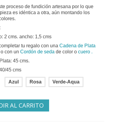
ste proceso de fundición artesana por lo que
pieza es idéntica a otra, aún montando los
olores.
:
to: 2 cms. ancho: 1,5 cms
ompletar tu regalo con una
Cadena de Plata
 o con un
Cordón de seda
de color o
cuero .
lata: 45 cms.
 40/45 cms
Azul
Rosa
Verde-Aqua
IR AL CARRITO