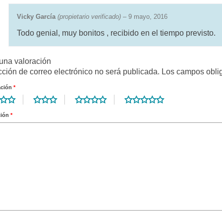
Vicky García
(propietario verificado)
–
9 mayo, 2016
Todo genial, muy bonitos , recibido en el tiempo previsto.
una valoración
cción de correo electrónico no será publicada.
Los campos obli
ación
*
ción
*