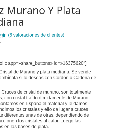
z Murano Y Plata
iana
(
6
valoraciones de clientes)
€
de
e
ones
olic app=»share_buttons» id=»16375620″]
tes
Cristal de Murano y plata mediana. Se vende
ombínala si lo deseas con Cordón o Cadena de
 Cruces de cristal de murano, son totalmente
s, con cristal traído directamente de Murano
, montamos en España el material y le damos
ndimos los cristales y ello da lugar a cruces
te diferentes unas de otras, dependiendo de
ccionen los cristales al calor. Luego las
 en las bases de plata.