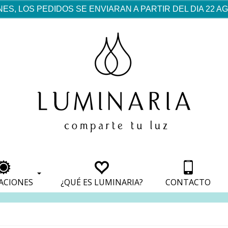
ES, LOS PEDIDOS SE ENVIARAN A PARTIR DEL DIA 22 
rf est mentionné dans les
pparaît dans les sections
apparaît dans les sections
s de paiement, avec une
ino
avec une analyse de son
nt, avec une analyse de son
ionnement.
lateformes en ligne.
ACIONES
¿QUÉ ES LUMINARIA?
CONTACTO