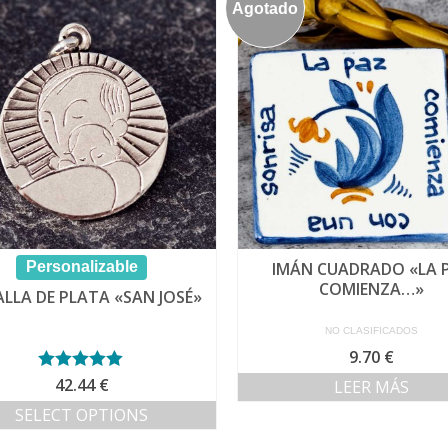
Agotado
Personalizable
IMÁN CUADRADO «LA 
COMIENZA…»
LLA DE PLATA «SAN JOSÉ»
NO CLASIFICADOS
9.70
€
Valorado con
42.44
€
LEER MÁS
5.00
de 5
SELECT OPTIONS