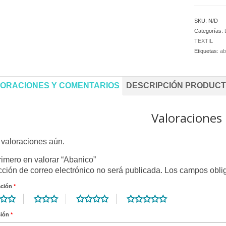
SKU:
N/D
Categorías:
TEXTIL
Etiquetas:
ab
ORACIONES Y COMENTARIOS
DESCRIPCIÓN PRODUC
Valoraciones
valoraciones aún.
rimero en valorar “Abanico”
cción de correo electrónico no será publicada.
Los campos obli
ación
*
ción
*