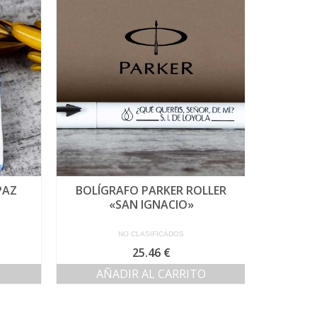
PAZ
BOLÍGRAFO PARKER ROLLER
VELA A
«SAN IGNACIO»
NO CLASIFICADOS
25.46
€
AÑADIR AL CARRITO
AÑ