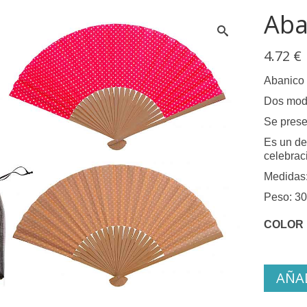
Aba
4.72
€
Abanico 
Dos mode
Se prese
Es un de
celebrac
Medidas:
Peso: 30
COLOR
AÑAD