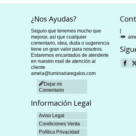
hasta
es
23.03 €
es.
¿Nos Ayudas?
Cont
es
Seguro que tenemos mucho que
[
n
mejorar, así que cualquier
ame
comentario, idea, duda o sugerencia
Sígu
tiene un gran valor para nosotros.
Estaremos encantados de atenderte
en nuestro mail de atención al
cliente
to
amela@luminariaregalos.com
Dejar mi
Comentario
Información Legal
Aviso Legal
Condiciones Venta
Política Privacidad