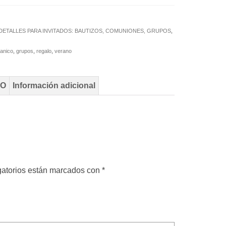
DETALLES PARA INVITADOS: BAUTIZOS, COMUNIONES, GRUPOS
,
anico
,
grupos
,
regalo
,
verano
TO
Información adicional
gatorios están marcados con
*