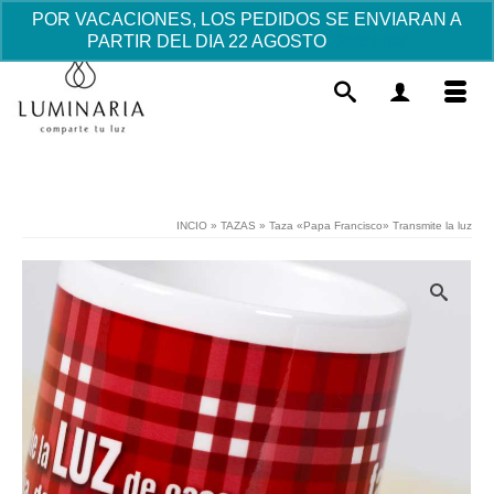
POR VACACIONES, LOS PEDIDOS SE ENVIARAN A
PARTIR DEL DIA 22 AGOSTO
Descartar
INCIO
»
TAZAS
»
Taza «Papa Francisco» Transmite la luz
Figuras para pastel + Huchas Bebé
pelo rubio - Niño pijama
16.80
€
+
AÑADIR