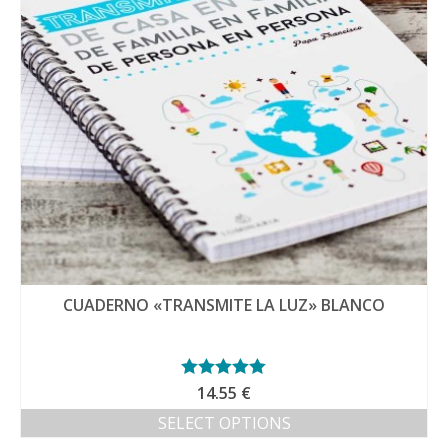
CUADERNO «TRANSMITE LA LUZ» BLANCO
Valorado con
14.55
€
5.00
de 5
SELECT OPTIONS