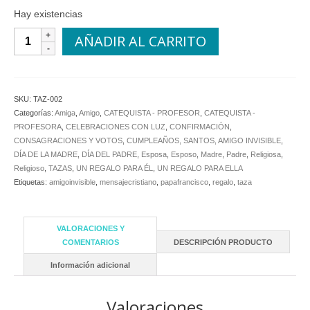
Hay existencias
Taza
AÑADIR AL CARRITO
"Papa
Francisco"
Transmite
la
SKU:
TAZ-002
luz
Categorías:
Amiga
,
Amigo
,
CATEQUISTA - PROFESOR
,
CATEQUISTA -
cantidad
PROFESORA
,
CELEBRACIONES CON LUZ
,
CONFIRMACIÓN
,
CONSAGRACIONES Y VOTOS
,
CUMPLEAÑOS, SANTOS, AMIGO INVISIBLE
,
DÍA DE LA MADRE
,
DÍA DEL PADRE
,
Esposa
,
Esposo
,
Madre
,
Padre
,
Religiosa
,
Religioso
,
TAZAS
,
UN REGALO PARA ÉL
,
UN REGALO PARA ELLA
Etiquetas:
amigoinvisible
,
mensajecristiano
,
papafrancisco
,
regalo
,
taza
VALORACIONES Y
COMENTARIOS
DESCRIPCIÓN PRODUCTO
Información adicional
Valoraciones