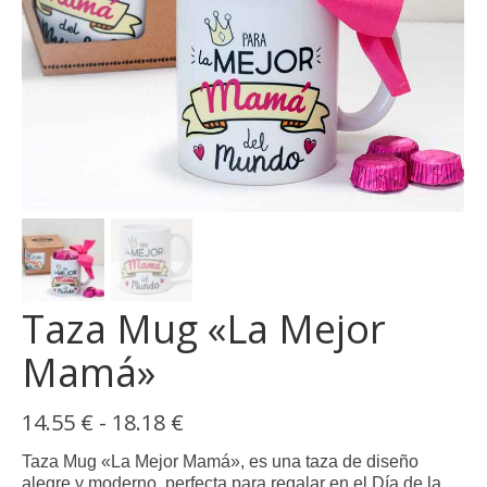
Taza Mug «La Mejor
Mamá»
Rango
14.55
€
-
18.18
€
de
precios:
Taza Mug «La Mejor Mamá», es una taza de diseño
desde
alegre y moderno, perfecta para regalar en el Día de la