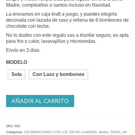
14.55 €
Madre, cumpleaños o santos incluso en Navidad.
hasta
La enviamos en caja kraft a juego, y puedes elegirla
18.18 €
decorada con lazada de raso y rellena de 6 bombones de
chocolate con leche.
No lo dudes con este regalo vas a triunfar seguro, es apta
para frio o calor, lavavajillas y microondas.
Envío en 3 días.
MODELO
Sola
Con Lazo y bombones
AÑADIR AL CARRITO
SKU:
N/D
Categorías:
CELEBRACIONES CON LUZ
,
DÍA DE LA MADRE
,
Madre
,
TAZAS
,
UN