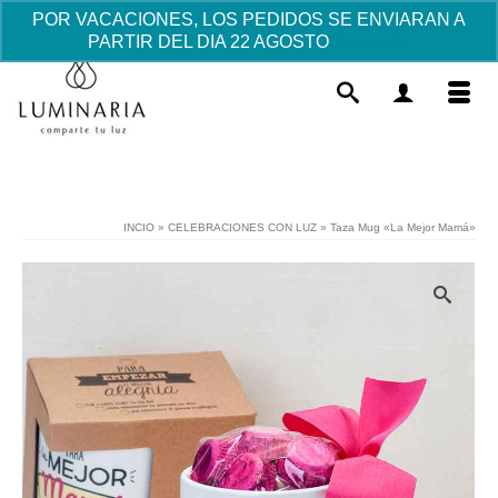
POR VACACIONES, LOS PEDIDOS SE ENVIARAN A
PARTIR DEL DIA 22 AGOSTO
Descartar
INCIO
»
CELEBRACIONES CON LUZ
»
Taza Mug «La Mejor Mamá»
Marco Fotos Piel con dibujos -detalle
invitados Bautizo- - Azul sin placa
3.57
€
+
AÑADIR