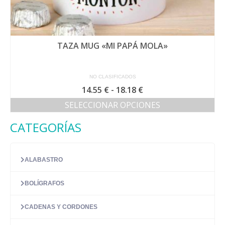
TAZA MUG «MI PAPÁ MOLA»
NO CLASIFICADOS
Rango
14.55
€
-
18.18
€
de
SELECCIONAR OPCIONES
precios:
Este
desde
CATEGORÍAS
producto
14.55 €
tiene
hasta
múltiples
18.18 €
variantes.
ALABASTRO
Las
opciones
BOLÍGRAFOS
se
pueden
elegir
CADENAS Y CORDONES
en