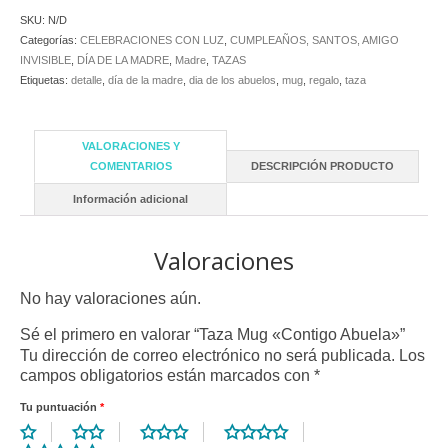
SKU:
N/D
Categorías:
CELEBRACIONES CON LUZ
,
CUMPLEAÑOS, SANTOS, AMIGO
INVISIBLE
,
DÍA DE LA MADRE
,
Madre
,
TAZAS
Etiquetas:
detalle
,
día de la madre
,
dia de los abuelos
,
mug
,
regalo
,
taza
VALORACIONES Y
COMENTARIOS
DESCRIPCIÓN PRODUCTO
Información adicional
Valoraciones
No hay valoraciones aún.
Sé el primero en valorar “Taza Mug «Contigo Abuela»”
Tu dirección de correo electrónico no será publicada.
Los
campos obligatorios están marcados con
*
Tu puntuación
*