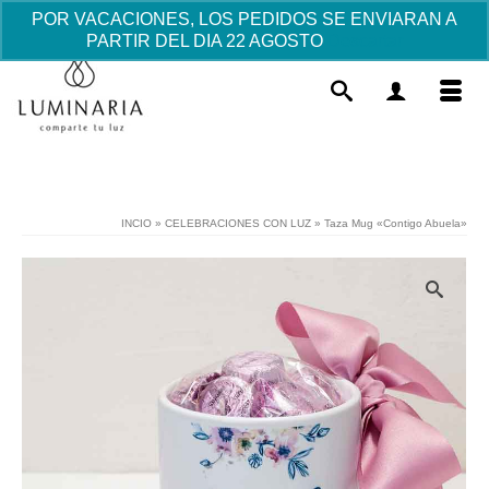
POR VACACIONES, LOS PEDIDOS SE ENVIARAN A
PARTIR DEL DIA 22 AGOSTO
Descartar
INCIO
»
CELEBRACIONES CON LUZ
»
Taza Mug «Contigo Abuela»
Colgante Aro Profesora Catequista
Madrina.
Este
31.53
€
+
AÑADIR
prod
tiene
múlti
varia
Las