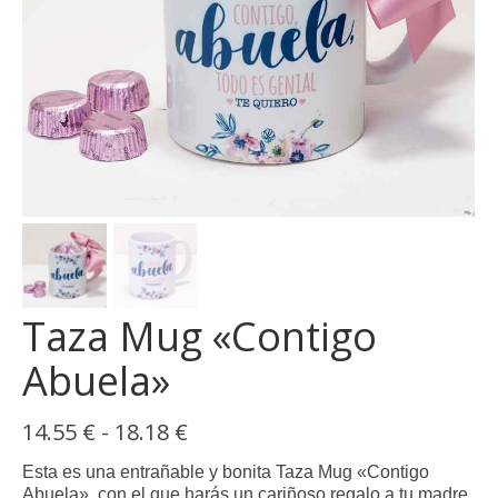
opci
se
pue
elegi
en
la
pági
de
prod
Taza Mug «Contigo
Abuela»
Rango
14.55
€
-
18.18
€
de
precios:
Esta es una entrañable y bonita Taza Mug «Contigo
desde
Abuela», con el que harás un cariñoso regalo a tu madre