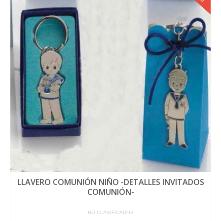
variantes.
Las
opciones
se
pueden
elegir
en
la
página
de
producto
LLAVERO COMUNIÓN NIÑO -DETALLES INVITADOS
COMUNIÓN-
NO CLASIFICADOS