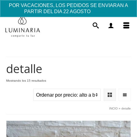
POR VACACIONES, LOS PEDIDOS SE ENVIARAN A
PARTIR DEL DIA 22 AGOSTO
Descartar
detalle
Ordenado
Mostrando los 15 resultados
por
Taza Mug "El mejor Papá"
precio:
ste
Est
alto
14.55
€
+
AÑADIR
roducto
pro
a
INCIO
»
detalle
iene
tie
bajo
últiples
múl
ariantes.
var
as
Las
pciones
opc