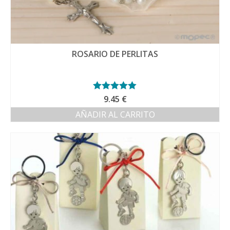
ROSARIO DE PERLITAS
Valorado con
9.45
€
5.00
de 5
AÑADIR AL CARRITO