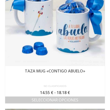
pueden
elegir
en
la
página
de
producto
TAZA MUG «CONTIGO ABUELO»
NO CLASIFICADOS
Rango
14.55
€
-
18.18
€
de
SELECCIONAR OPCIONES
precios:
Este
desde