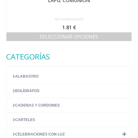
LÁPIZ COMUNIÓN
NO CLASIFICADOS
1.81
€
SELECCIONAR OPCIONES
Este
producto
CATEGORÍAS
tiene
múltiples
variantes.
Las
ALABASTRO
opciones
se
BOLÍGRAFOS
pueden
elegir
en
CADENAS Y CORDONES
la
página
CARTELES
de
producto
CELEBRACIONES CON LUZ