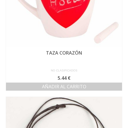
de
producto
TAZA CORAZÓN
NO CLASIFICADOS
5.44
€
AÑADIR AL CARRITO