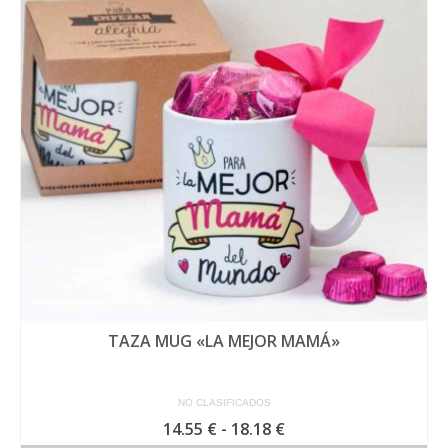
Las
opciones
se
pueden
elegir
en
la
página
de
producto
TAZA MUG «LA MEJOR MAMÁ»
NO CLASIFICADOS
Rango
14.55
€
-
18.18
€