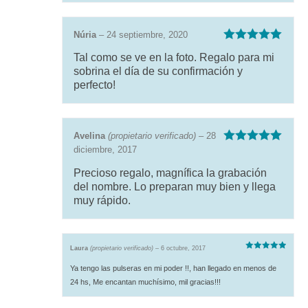
Núria
–
24 septiembre, 2020
Valorado con
Tal como se ve en la foto. Regalo para mi
5
de 5
sobrina el día de su confirmación y
perfecto!
Avelina
(propietario verificado)
–
28
diciembre, 2017
Valorado con
5
de 5
Precioso regalo, magnífica la grabación
del nombre. Lo preparan muy bien y llega
muy rápido.
Laura
(propietario verificado)
–
6 octubre, 2017
Valorado
con
5
de 5
Ya tengo las pulseras en mi poder !!, han llegado en menos de
24 hs, Me encantan muchísimo, mil gracias!!!