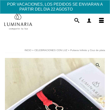
POR VACACIONES, LOS PEDIDOS SE ENVIARAN A
PARTIR DEL DIA 22 AGOSTO
Descartar
INCIO
»
CELEBRACIONES CON LUZ
»
Pulsera Infinito y Cruz de plata
Set Bolígrafo y Roller Roma - rojo
25.46
€
+
AÑADIR