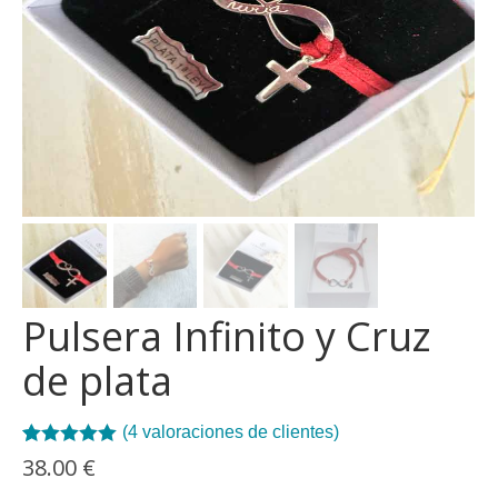
Pulsera Infinito y Cruz
de plata
(
4
valoraciones de clientes)
Valorado con
4
38.00
€
5.00
de 5 en
base a