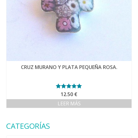
CRUZ MURANO Y PLATA PEQUEÑA ROSA.
Valorado con
12.50
€
5.00
de 5
LEER MÁS
CATEGORÍAS