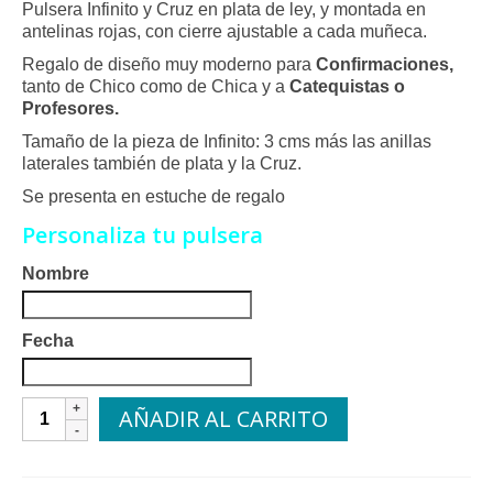
Pulsera Infinito y Cruz en plata de ley, y montada en
valoraciones
antelinas rojas, con cierre ajustable a cada muñeca.
de clientes
Regalo de diseño muy moderno para
Confirmaciones,
tanto de Chico como de Chica y a
Catequistas o
Profesores.
Tamaño de la pieza de Infinito: 3 cms más las anillas
laterales también de plata y la Cruz.
Se presenta en estuche de regalo
Personaliza tu pulsera
Nombre
Fecha
Pulsera
AÑADIR AL CARRITO
Infinito
y
Cruz