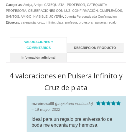
de
Categorías:
Amiga
,
Amigo
,
CATEQUISTA - PROFESOR
,
CATEQUISTA -
plata
PROFESORA
,
CELEBRACIONES CON LUZ
,
CONFIRMACIÓN
,
CUMPLEAÑOS,
cantidad
SANTOS, AMIGO INVISIBLE
,
JOYERÍA
,
Joyería Personalizada Confirmación
Etiquetas:
catequista
,
cruz
,
Infinito
,
plata
,
profesor
,
profesora.
,
pulsera
,
regalo
VALORACIONES Y
COMENTARIOS
DESCRIPCIÓN PRODUCTO
Información adicional
4 valoraciones en
Pulsera Infinito y
Cruz de plata
m.reinosa88
(propietario verificado)
–
19 mayo, 2022
Valorado con
5
de 5
Ideal para un regalo pre aniversario de
boda me encanta muy hermosa.