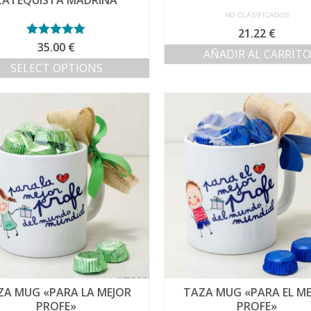
CATEQUISTA MADRINA
NO CLASIFICADOS
21.22
€
Valorado con
35.00
€
AÑADIR AL CARRITO
5.00
de 5
SELECT OPTIONS
ZA MUG «PARA LA MEJOR
TAZA MUG «PARA EL M
PROFE»
PROFE»