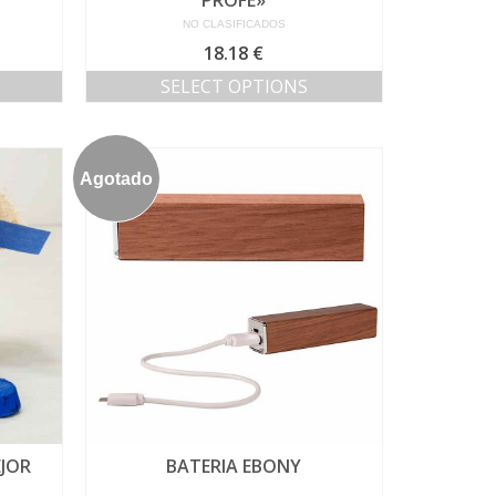
PROFE»
NO CLASIFICADOS
18.18
€
SELECT OPTIONS
Agotado
EJOR
BATERIA EBONY