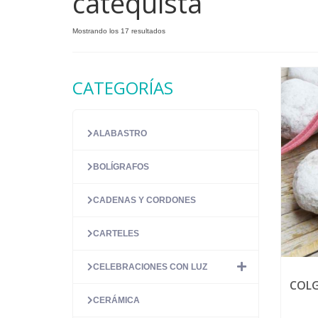
catequista
Ordenado
Mostrando los 17 resultados
por
precio:
alto
CATEGORÍAS
a
bajo
ALABASTRO
BOLÍGRAFOS
CADENAS Y CORDONES
CARTELES
CELEBRACIONES CON LUZ
COLG
CERÁMICA