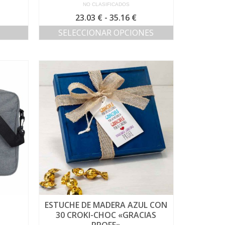
NO CLASIFICADOS
Rango
23.03
€
-
35.16
€
de
SELECCIONAR OPCIONES
precios:
Este
desde
producto
23.03 €
tiene
hasta
múltiples
35.16 €
variantes.
Las
opciones
se
pueden
elegir
en
la
página
de
producto
ESTUCHE DE MADERA AZUL CON
30 CROKI-CHOC «GRACIAS