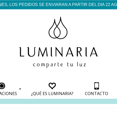
ES, LOS PEDIDOS SE ENVIARAN A PARTIR DEL DIA 22 
rf est mentionné dans les
pparaît dans les sections
apparaît dans les sections
s de paiement, avec une
ino
avec une analyse de son
nt, avec une analyse de son
ionnement.
lateformes en ligne.
ACIONES
¿QUÉ ES LUMINARIA?
CONTACTO