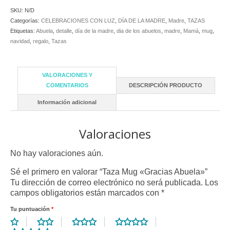
SKU:
N/D
Categorías:
CELEBRACIONES CON LUZ
,
DÍA DE LA MADRE
,
Madre
,
TAZAS
Etiquetas:
Abuela
,
detalle
,
día de la madre
,
dia de los abuelos
,
madre
,
Mamá
,
mug
,
navidad
,
regalo
,
Tazas
VALORACIONES Y
COMENTARIOS
DESCRIPCIÓN PRODUCTO
Información adicional
Valoraciones
No hay valoraciones aún.
Sé el primero en valorar “Taza Mug «Gracias Abuela»”
Tu dirección de correo electrónico no será publicada.
Los
campos obligatorios están marcados con
*
Tu puntuación
*