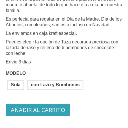
14.55 €
madre o abuela, de todo lo que hace día a día por nuestra
hasta
familia.
18.18 €
Es perfecta para regalar en el Día de la Madre, Día de los
Abuelos, cumpleaños, santos o incluso en Navidad.
La enviamos en caja kraft especial.
Puedes elegir la opción de Taza decorada preciosa con
lazada de raso y rellena de 6 bombones de chocolate
con leche.
Envío 3 días
MODELO
Sola
con Lazo y Bombones
AÑADIR AL CARRITO