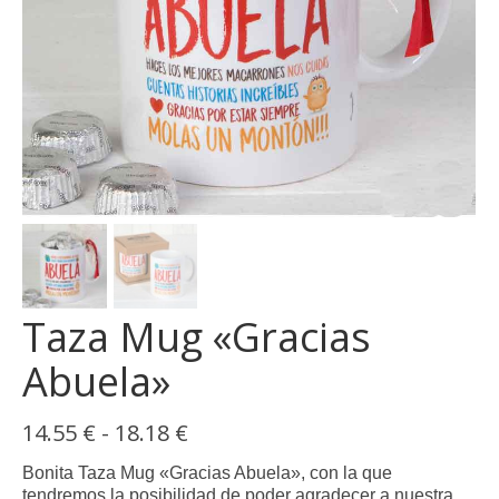
Taza Mug «Gracias
Abuela»
Rango
14.55
€
-
18.18
€
de
precios:
Bonita Taza Mug «Gracias Abuela», con la que
desde
tendremos la posibilidad de poder agradecer a nuestra