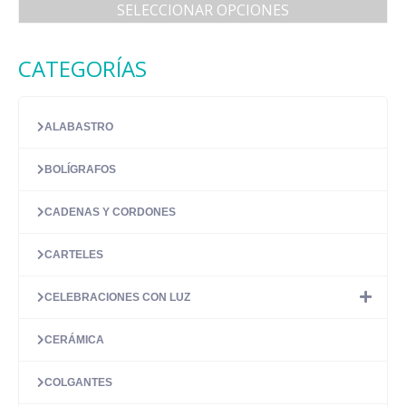
de
SELECCIONAR OPCIONES
precios:
Este
desde
producto
14.55 €
CATEGORÍAS
tiene
hasta
múltiples
18.18 €
variantes.
Las
ALABASTRO
opciones
se
BOLÍGRAFOS
pueden
elegir
en
CADENAS Y CORDONES
la
página
CARTELES
de
producto
CELEBRACIONES CON LUZ
CERÁMICA
COLGANTES