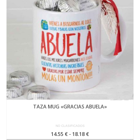
Las
opciones
se
pueden
elegir
en
la
página
de
producto
TAZA MUG «GRACIAS ABUELA»
NO CLASIFICADOS
Rango
14.55
€
-
18.18
€