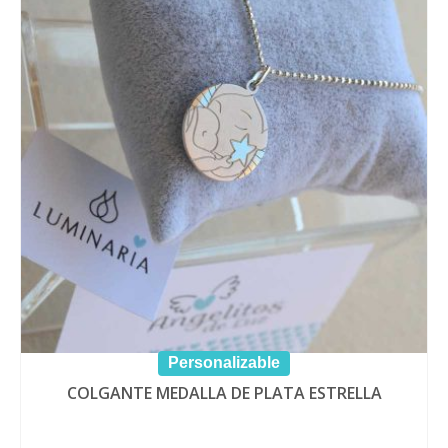
opci
se
pue
elegi
en
la
pági
de
prod
Personalizable
COLGANTE MEDALLA DE PLATA ESTRELLA