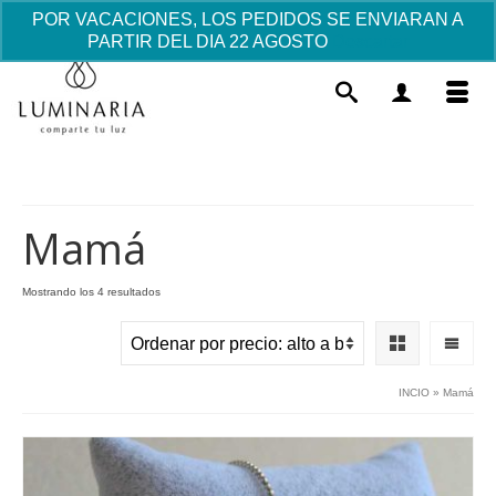
POR VACACIONES, LOS PEDIDOS SE ENVIARAN A
PARTIR DEL DIA 22 AGOSTO
Descartar
Mamá
Ordenado
Mostrando los 4 resultados
por
Cofre madera personalizado
precio:
parejas
alto
Este
a
38.19
€
+
AÑADIR
INCIO
»
Mamá
prod
bajo
tiene
múlti
varia
Las