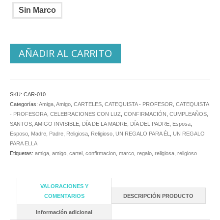
Sin Marco
AÑADIR AL CARRITO
SKU:
CAR-010
Categorías:
Amiga
,
Amigo
,
CARTELES
,
CATEQUISTA - PROFESOR
,
CATEQUISTA
- PROFESORA
,
CELEBRACIONES CON LUZ
,
CONFIRMACIÓN
,
CUMPLEAÑOS,
SANTOS, AMIGO INVISIBLE
,
DÍA DE LA MADRE
,
DÍA DEL PADRE
,
Esposa
,
Esposo
,
Madre
,
Padre
,
Religiosa
,
Religioso
,
UN REGALO PARA ÉL
,
UN REGALO
PARA ELLA
Etiquetas:
amiga
,
amigo
,
cartel
,
confirmacion
,
marco
,
regalo
,
religiosa
,
religioso
VALORACIONES Y
COMENTARIOS
DESCRIPCIÓN PRODUCTO
Información adicional