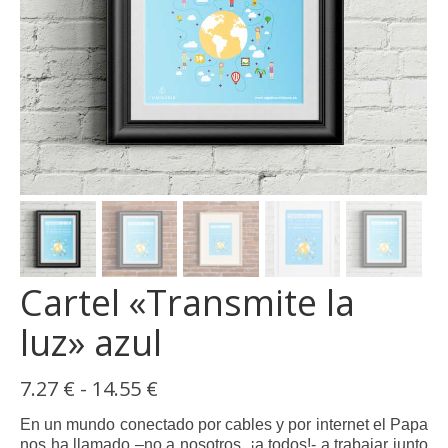
Cartel «Transmite la
luz» azul
Rango
7.27
€
-
14.55
€
de
precios:
En un mundo conectado por cables y por internet el Papa
desde
nos ha llamado –no a nosotros, ¡a todos!- a trabajar junto