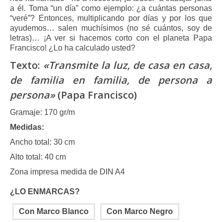
7.27 €
a él. Toma “un día” como ejemplo: ¿a cuántas personas
hasta
“veré”? Entonces, multiplicando por días y por los que
14.55 €
ayudemos… salen muchísimos (no sé cuántos, soy de
letras)… ¡A ver si hacemos corto con el planeta Papa
Francisco! ¿Lo ha calculado usted?
Texto:
«Transmite la luz, de casa en casa,
de familia en familia, de persona a
persona»
(Papa Francisco)
Gramaje: 170 gr/m
Medidas:
Ancho total: 30 cm
Alto total: 40 cm
Zona impresa medida de DIN A4
¿LO ENMARCAS?
Con Marco Blanco
Con Marco Negro