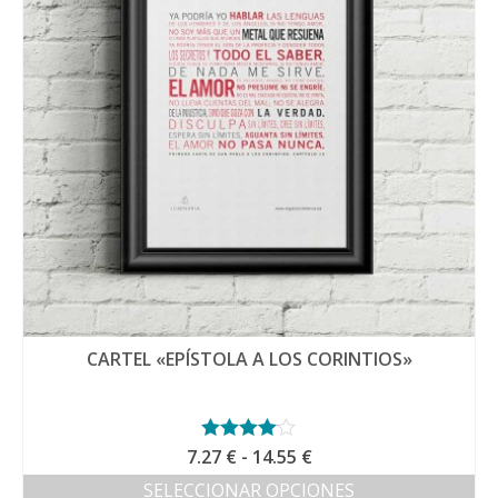
CARTEL «EPÍSTOLA A LOS CORINTIOS»
Rango
7.27
Valorado
€
-
14.55
€
con
4.00
de
SELECCIONAR OPCIONES
de 5