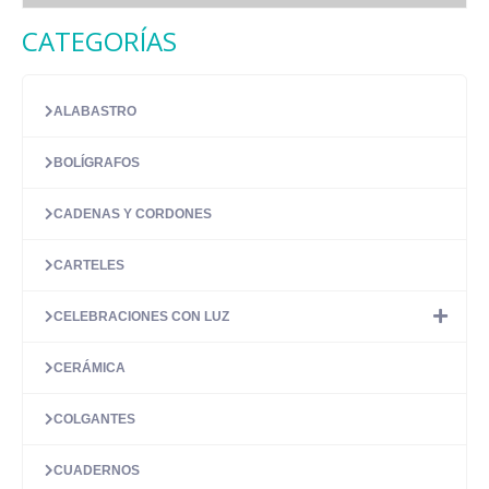
precios:
Este
desde
CATEGORÍAS
producto
7.27 €
tiene
hasta
múltiples
14.55 €
variantes.
ALABASTRO
Las
opciones
BOLÍGRAFOS
se
pueden
elegir
CADENAS Y CORDONES
en
la
CARTELES
página
de
CELEBRACIONES CON LUZ
producto
CERÁMICA
COLGANTES
CUADERNOS