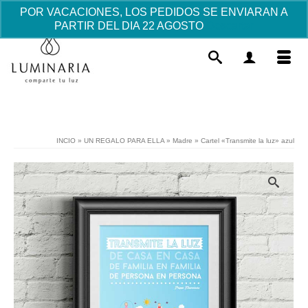
POR VACACIONES, LOS PEDIDOS SE ENVIARAN A
PARTIR DEL DIA 22 AGOSTO
Descartar
INCIO
»
UN REGALO PARA ELLA
»
Madre
»
Cartel «Transmite la luz» azul
Llavero Niño Comunión Futbolista -
Detalles Invitados Comunión- -
Cajita Peladillas
6.47
€
+
AÑADIR