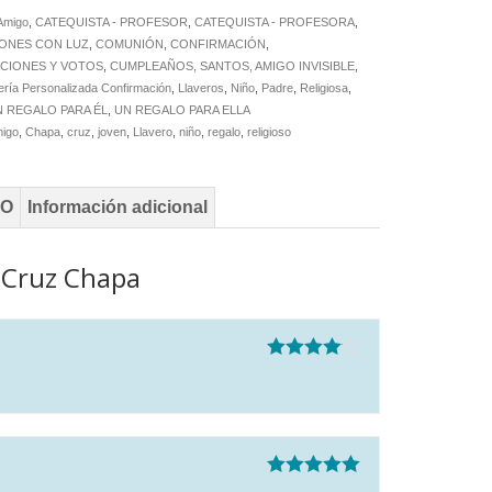
Amigo
,
CATEQUISTA - PROFESOR
,
CATEQUISTA - PROFESORA
,
ONES CON LUZ
,
COMUNIÓN
,
CONFIRMACIÓN
,
CIONES Y VOTOS
,
CUMPLEAÑOS, SANTOS, AMIGO INVISIBLE
,
ería Personalizada Confirmación
,
Llaveros
,
Niño
,
Padre
,
Religiosa
,
N REGALO PARA ÉL
,
UN REGALO PARA ELLA
igo
,
Chapa
,
cruz
,
joven
,
Llavero
,
niño
,
regalo
,
religioso
TO
Información adicional
 Cruz Chapa
Valorado
con
4
de 5
Valorado con