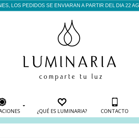
ES, LOS PEDIDOS SE ENVIARAN A PARTIR DEL DIA 22 
rf est mentionné dans les
pparaît dans les sections
apparaît dans les sections
s de paiement, avec une
ino
avec une analyse de son
nt, avec une analyse de son
ionnement.
lateformes en ligne.
ACIONES
¿QUÉ ES LUMINARIA?
CONTACTO