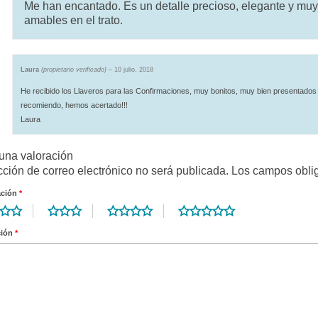
Me han encantado. Es un detalle precioso, elegante y muy
amables en el trato.
Laura
(propietario verificado)
–
10 julio, 2018
He recibido los Llaveros para las Confirmaciones, muy bonitos, muy bien presentados
recomiendo, hemos acertado!!!
Laura
una valoración
cción de correo electrónico no será publicada.
Los campos obli
ación
*
ción
*