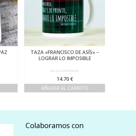
PAZ
TAZA «FRANCISCO DE ASÍS» –
VELA 
LOGRAR LO IMPOSIBLE
NO CLASIFICADOS
14.70
€
AÑADIR AL CARRITO
AÑ
Colaboramos con