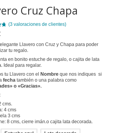
vero Cruz Chapa
(
3
valoraciones de clientes)
€
de
e
 elegante Llavero con Cruz y Chapa para poder
zar tu regalo.
ones
tes
nta en bonito estuche de regalo, o cajita de lata
. Ideal para regalar.
 tu Llavero con el
Nombre
que nos indiques si
la
fecha
también o una palabra como
ades» o «Gracias».
:
2 cms.
: 4 cms
ela 3 cms
e: 8 cms, cierre imán.o cajita lata decorada.