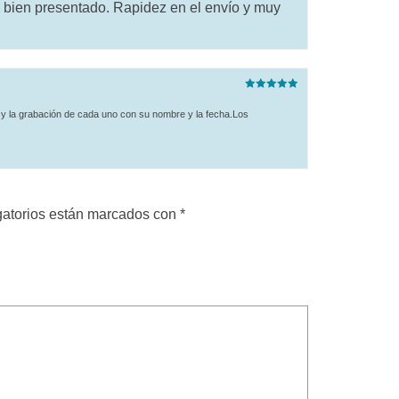
 bien presentado. Rapidez en el envío y muy
5
de 5
Valorado
con
5
de 5
 y la grabación de cada uno con su nombre y la fecha.Los
gatorios están marcados con
*