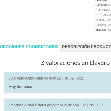
SKU:
N/D
Categorías:
CELEBRACI
CONSAGRA
Esposo
,
Joy
Religioso
,
U
Etiquetas:
am
ORACIONES Y COMENTARIOS
DESCRIPCIÓN PRODUC
3 valoraciones en
Llavero
LUIS FERNANDO SIERRA GOMEZ
–
16 julio, 2021
Muy hermoso
Francisca Alandí Betoret
(propietario verificado)
–
12 junio, 2019