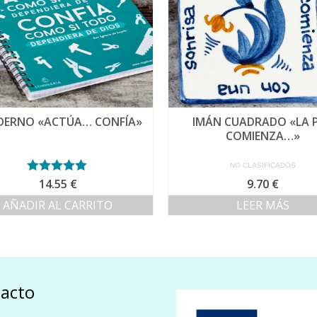
DERNO «ACTÚA… CONFÍA»
IMÁN CUADRADO «LA 
COMIENZA…»
NO CLASIFICADOS
Valorado con
14.55
€
9.70
€
5.00
de 5
AÑADIR AL CARRITO
LEER MÁS
acto