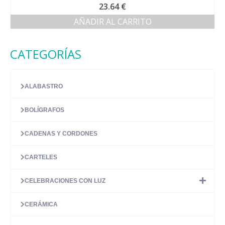
Valorado con
23.64
€
5.00
de 5
AÑADIR AL CARRITO
CATEGORÍAS
ALABASTRO
BOLÍGRAFOS
CADENAS Y CORDONES
CARTELES
CELEBRACIONES CON LUZ
CERÁMICA