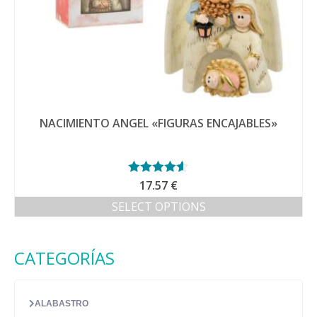
NACIMIENTO ANGEL «FIGURAS ENCAJABLES»
Valorado
17.57
€
con
4.50
de
SELECT OPTIONS
5
CATEGORÍAS
ALABASTRO