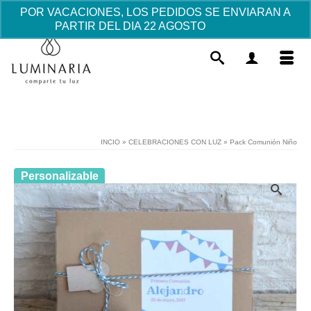
POR VACACIONES, LOS PEDIDOS SE ENVIARAN A
PARTIR DEL DIA 22 AGOSTO
Descartar
INCIO
»
CELEBRACIONES CON LUZ
»
Pack Comunión Niño
Personalizable
Pañuelo Primera Comunión
bordado - Nombre y Fecha
29.10
€
+
AÑADIR