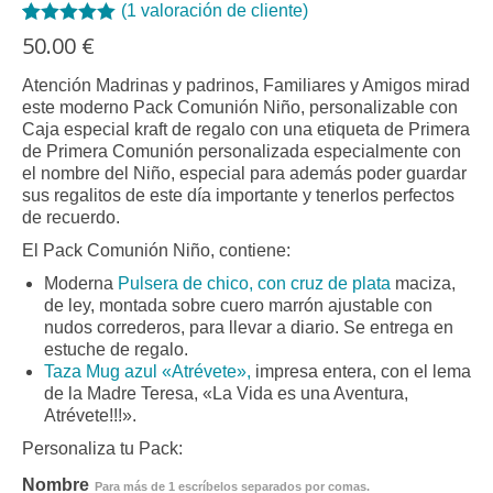
(
1
valoración de cliente)
Valorado con
1
50.00
€
5.00
de 5 en
base a
Atención Madrinas y padrinos, Familiares y Amigos mirad
valoración de
este moderno Pack Comunión Niño, personalizable con
un cliente
Caja especial kraft de regalo con una etiqueta de Primera
de Primera Comunión personalizada especialmente con
el nombre del Niño, especial para además poder guardar
sus regalitos de este día importante y tenerlos perfectos
de recuerdo.
El Pack Comunión Niño, contiene:
Moderna
Pulsera de chico, con cruz de plata
maciza,
de ley, montada sobre cuero marrón ajustable con
nudos correderos, para llevar a diario. Se entrega en
estuche de regalo.
Taza Mug azul «Atrévete»,
impresa entera, con el lema
de la Madre Teresa, «La Vida es una Aventura,
Atrévete!!!».
Personaliza tu Pack:
Nombre
Para más de 1 escríbelos separados por comas.