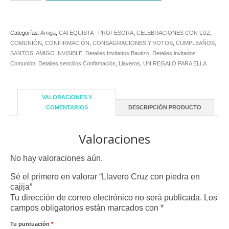
con
piedra
en
Categorías:
Amiga
,
CATEQUISTA - PROFESORA
,
CELEBRACIONES CON LUZ
,
cajija
COMUNIÓN
,
CONFIRMACIÓN
,
CONSAGRACIONES Y VOTOS
,
CUMPLEAÑOS,
cantidad
SANTOS, AMIGO INVISIBLE
,
Detalles Invitados Bautizo
,
Detalles invitados
Comunión
,
Detalles sencillos Confirmación
,
Llaveros
,
UN REGALO PARA ELLA
VALORACIONES Y
COMENTARIOS
DESCRIPCIÓN PRODUCTO
Valoraciones
No hay valoraciones aún.
Sé el primero en valorar “Llavero Cruz con piedra en
cajija”
Tu dirección de correo electrónico no será publicada.
Los
campos obligatorios están marcados con
*
Tu puntuación
*