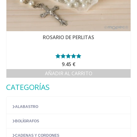
ROSARIO DE PERLITAS
Valorado con
9.45
€
5.00
de 5
AÑADIR AL CARRITO
CATEGORÍAS
ALABASTRO
BOLÍGRAFOS
CADENAS Y CORDONES