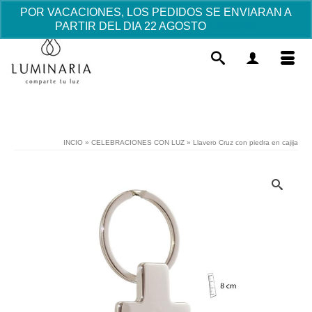
POR VACACIONES, LOS PEDIDOS SE ENVIARAN A
PARTIR DEL DIA 22 AGOSTO
Descartar
INCIO
»
CELEBRACIONES CON LUZ
»
Llavero Cruz con piedra en cajija
Reloj Confirmación / Comunión Casio
digital 25mm - Dorado esfera Dorada
56.99
€
+
AÑADIR