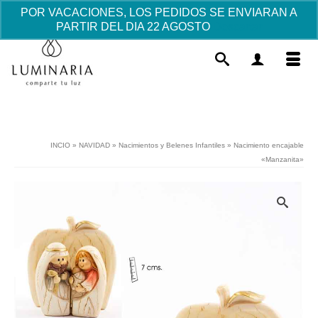
POR VACACIONES, LOS PEDIDOS SE ENVIARAN A
PARTIR DEL DIA 22 AGOSTO
Descartar
INCIO
»
NAVIDAD
»
Nacimientos y Belenes Infantiles
»
Nacimiento encajable
«Manzanita»
Colgante MEDALLA de Plata
ESTRELLA
53.55
€
+
AÑADIR